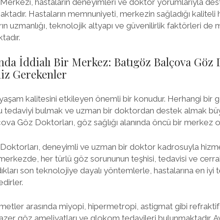
erkezi, hastaların deneyimleri ve doktor yorumlarıyla dest
ktadır. Hastaların memnuniyeti, merkezin sağladığı kaliteli h
ın uzmanlığı, teknolojik altyapı ve güvenilirlik faktörleri de
tadır.
ında İddialı Bir Merkez: Batıgöz Balçova Göz 
iz Gerekenler
n yaşam kalitesini etkileyen önemli bir konudur. Herhangi bir
ğru tedaviyi bulmak ve uzman bir doktordan destek almak bü
ova Göz Doktorları, göz sağlığı alanında öncü bir merkez o
oktorları, deneyimli ve uzman bir doktor kadrosuyla hizme
 merkezde, her türlü göz sorununun teşhisi, tedavisi ve cerr
kları son teknolojiye dayalı yöntemlerle, hastalarına en iyi 
irler.
tler arasında miyopi, hipermetropi, astigmat gibi refraktif 
 lazer göz ameliyatları ve glokom tedavileri bulunmaktadır. 