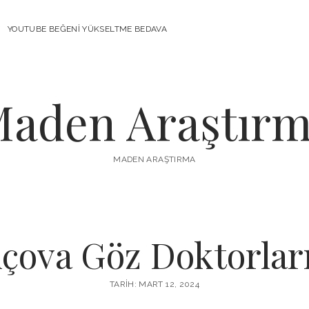
YOUTUBE BEĞENI YÜKSELTME BEDAVA
aden Araştır
MADEN ARAŞTIRMA
lçova Göz Doktorlar
TARIH: MART 12, 2024