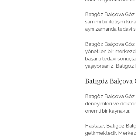
Batıgöz Balçova Göz Me
samimi bir iletişim kur
aynı zamanda tedavi süre
Batıgöz Balçova Göz D
yönetilen bir merkezdi
başarılı tedavi sonuçla
yaşıyorsanız, Batıgöz 
Batıgöz Balçova 
Batıgöz Balçova Göz M
deneyimleri ve doktor y
önemli bir kaynaktır.
Hastalar, Batıgöz Bal
getirmektedir. Merke