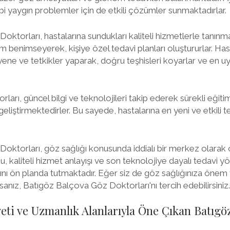
 yaygın problemler için de etkili çözümler sunmaktadırlar.
ktorları, hastalarına sundukları kaliteli hizmetlerle tanınma
şım benimseyerek, kişiye özel tedavi planları oluştururlar. Hast
ene ve tetkikler yaparak, doğru teşhisleri koyarlar ve en u
arı, güncel bilgi ve teknolojileri takip ederek sürekli eğit
 geliştirmektedirler. Bu sayede, hastalarına en yeni ve etkili 
oktorları, göz sağlığı konusunda iddialı bir merkez olarak 
kaliteli hizmet anlayışı ve son teknolojiye dayalı tedavi yö
ğını ön planda tutmaktadır. Eğer siz de göz sağlığınıza önem
sanız, Batıgöz Balçova Göz Doktorları'nı tercih edebilirsiniz.
ti ve Uzmanlık Alanlarıyla Öne Çıkan Batıgö