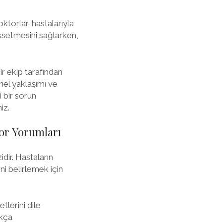
ktorlar, hastalarıyla
hissetmesini sağlarken,
r ekip tarafından
nel yaklaşımı ve
i bir sorun
iz.
or Yorumları
ir. Hastaların
ni belirlemek için
lerini dile
ukça