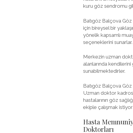
kuru göz sendromu gibi
Batıgöz Balçova Göz Do
için bireysel bir yakla
yönelik kapsamlı muay
seçeneklerini sunarlar.
Merkezin uzman doktorl
alanlarında kendilerini
sunabilmektedirler.
Batıgöz Balçova Göz D
Uzman doktor kadrosu, 
hastalarının göz sağlı
ekiple çalışmak istiyor
Hasta Memnuniye
Doktorları