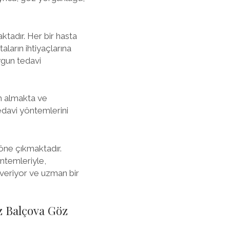
ktadır. Her bir hasta
aların ihtiyaçlarına
ygun tedavi
im almakta ve
tedavi yöntemlerini
öne çıkmaktadır.
ntemleriyle,
 veriyor ve uzman bir
z Balçova Göz