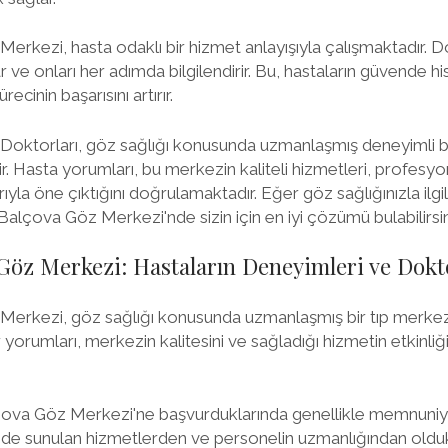
rkezi, hasta odaklı bir hizmet anlayışıyla çalışmaktadır. Do
ar ve onları her adımda bilgilendirir. Bu, hastaların güvende 
cinin başarısını artırır.
oktorları, göz sağlığı konusunda uzmanlaşmış deneyimli bi
r. Hasta yorumları, bu merkezin kaliteli hizmetleri, profesyo
rıyla öne çıktığını doğrulamaktadır. Eğer göz sağlığınızla ilgil
Balçova Göz Merkezi'nde sizin için en iyi çözümü bulabilirsin
Göz Merkezi: Hastaların Deneyimleri ve Dokt
erkezi, göz sağlığı konusunda uzmanlaşmış bir tıp merkezid
orumları, merkezin kalitesini ve sağladığı hizmetin etkinliği
çova Göz Merkezi'ne başvurduklarında genellikle memnuniyet
zde sunulan hizmetlerden ve personelin uzmanlığından old