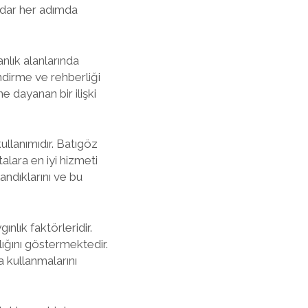
adar her adımda
nlık alanlarında
ndirme ve rehberliği
e dayanan bir ilişki
llanımıdır. Batıgöz
lara en iyi hizmeti
andıklarını ve bu
nlık faktörleridir.
lığını göstermektedir.
 kullanmalarını