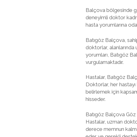
Balçova bölgesinde göz
deneyimli doktor kadr
hasta yorumlarına oda
Batıgöz Balçova, sahip
doktorlar, alanlarında
yorumları, Batıgöz Bal
vurgulamaktadır.
Hastalar, Batıgöz Balço
Doktorlar, her hastayı
belirlemek için kapsam
hisseder.
Batıgöz Balçova Göz D
Hastalar, uzman doktor
derece memnun kalmakta
eder ve gerekli destek