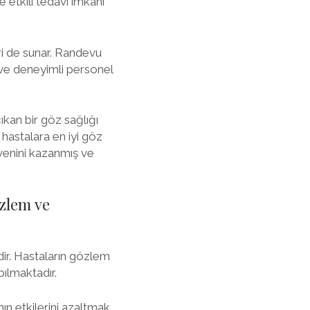
e etkili tedavi imkanı
ri de sunar. Randevu
ü ve deneyimli personel
kan bir göz sağlığı
 hastalara en iyi göz
üvenini kazanmış ve
zlem ve
ir. Hastaların gözlem
ılmaktadır.
ın etkilerini azaltmak