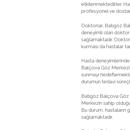
etkilenmektedirler. H
profesyonel ve dostane
Doktorlar, Batıgöz Bal
deneyimli olan doktorl
sağlamaktadır. Doktorla
kurması da hastalar ta
Hasta deneyimlerinde e
Balçova Göz Merkezi, 
sunmayı hedeflemektedir
durumun tedavi süreçle
Batıgöz Balçova Göz Mer
Merkezin sahip olduğu u
Bu durum, hastaların 
sağlamaktadır.