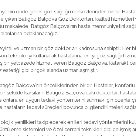
iye'nin önde gelen göz sağlığı merkezlerinden biridir. Hast
ne çıkan Batıgöz Balçova Göz Doktorları, kaliteli hizmetleri v
. Bu makalede, Batıgöz Balçova'nın hasta memnuniyetini sağ
alanlarına odaklanacağız.
imli ve uzman bir göz doktorları kadrosuna sahiptir. Her bi
n teknolojiyi kullanarak hastalarına en iyi göz sağlığı hizme
geniş bir yelpazede hizmet veren Batıgöz Balçova, katarakt cerr
z estetiği gibi birçok alanda uzmanlaşmıştır.
ıgöz Balçova'nın önceliklerinden biridir. Hastalar, konforl
r şekilde karşılanır. Batıgöz Balçova'daki doktorlar, hastala
ve onlara en uygun tedavi yöntemlerini sunmak için özenle çalı
hastaların tedavi süreçleri boyunca bilgilendirilmeleri sağla
ojik yenilikleri takip ederek en ileri tedavi yöntemlerini kul
görüntüleme sistemleri ve özel cerrahi teknikleri gibi gelişmiş 