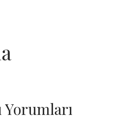
ma
ı Yorumları