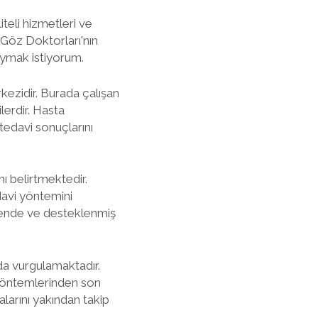
teli hizmetleri ve
Göz Doktorları'nın
oymak istiyorum.
kezidir. Burada çalışan
lerdir. Hasta
tedavi sonuçlarını
nı belirtmektedir.
davi yöntemini
üvende ve desteklenmiş
da vurgulamaktadır.
 yöntemlerinden son
larını yakından takip