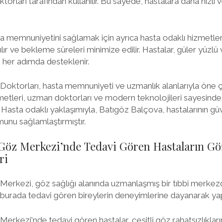
rları tarafından kullanılır. Bu sayede, hastalara daha hızlı v
a memnuniyetini sağlamak için ayrıca hasta odaklı hizmetle
ılır ve bekleme süreleri minimize edilir. Hastalar, güler yüzl
e her adımda desteklenir.
oktorları, hasta memnuniyeti ve uzmanlık alanlarıyla öne çı
izmetleri, uzman doktorları ve modern teknolojileri sayesinde
r. Hasta odaklı yaklaşımıyla, Batıgöz Balçova, hastalarının g
unu sağlamlaştırmıştır.
 Göz Merkezi’nde Tedavi Gören Hastaların Gö
ri
erkezi, göz sağlığı alanında uzmanlaşmış bir tıbbi merkezd
 burada tedavi gören bireylerin deneyimlerine dayanarak yap
rkezi'nde tedavi gören hastalar, çeşitli göz rahatsızlıkların