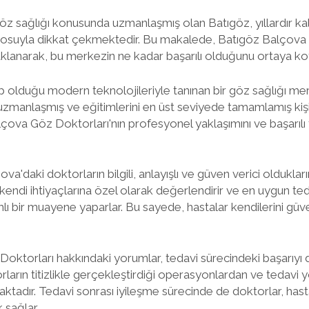
 sağlığı konusunda uzmanlaşmış olan Batıgöz, yıllardır kali
osuyla dikkat çekmektedir. Bu makalede, Batıgöz Balçova 
klanarak, bu merkezin ne kadar başarılı olduğunu ortaya k
 olduğu modern teknolojileriyle tanınan bir göz sağlığı mer
 uzmanlaşmış ve eğitimlerini en üst seviyede tamamlamış kişi
çova Göz Doktorları'nın profesyonel yaklaşımını ve başarılı 
va'daki doktorların bilgili, anlayışlı ve güven verici oldukları
 kendi ihtiyaçlarına özel olarak değerlendirir ve en uygun te
lı bir muayene yaparlar. Bu sayede, hastalar kendilerini g
oktorları hakkındaki yorumlar, tedavi sürecindeki başarıyı 
ların titizlikle gerçekleştirdiği operasyonlardan ve tedavi
dır. Tedavi sonrası iyileşme sürecinde de doktorlar, hasta
 sağlar.