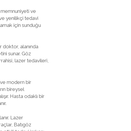
a memnuniyeti ve
e yenilikçi tedavi
lamak için sunduğu
r doktor, alanında
tini sunar. Göz
ahisi, lazer tedavileri,
u ve modern bir
rın bireysel
şır. Hasta odaklı bir
nır.
lanır. Lazer
araçlar, Batıgöz