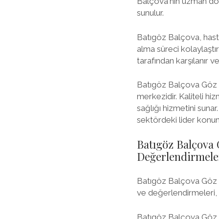
Balçova'nın uzman dokto
sunulur.
Batıgöz Balçova, hast
alma süreci kolaylaştır
tarafından karşılanır v
Batıgöz Balçova Göz D
merkezidir. Kaliteli h
sağlığı hizmetini suna
sektördeki lider konum
Batıgöz Balçova
Değerlendirmele
Batıgöz Balçova Göz M
ve değerlendirmeleri,
Batıgöz Balçova Göz Me