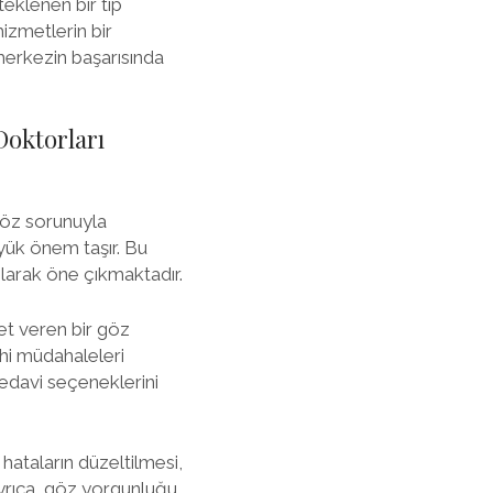
eklenen bir tıp
izmetlerin bir
 merkezin başarısında
Doktorları
 göz sorunuyla
yük önem taşır. Bu
larak öne çıkmaktadır.
t veren bir göz
ahi müdahaleleri
tedavi seçeneklerini
hataların düzeltilmesi,
Ayrıca, göz yorgunluğu,