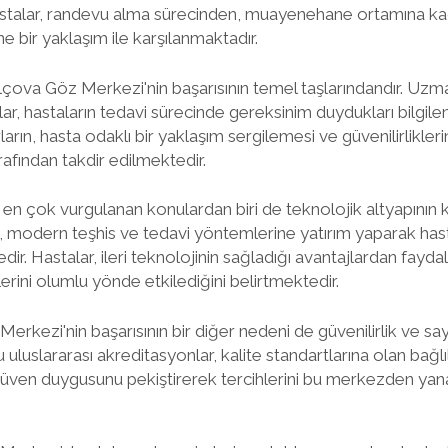
astalar, randevu alma sürecinden, muayenehane ortamına k
 bir yaklaşım ile karşılanmaktadır.
çova Göz Merkezi'nin başarısının temel taşlarındandır. Uzma
ar, hastaların tedavi sürecinde gereksinim duydukları bilgile
rın, hasta odaklı bir yaklaşım sergilemesi ve güvenilirliklerin
rafından takdir edilmektedir.
n çok vurgulanan konulardan biri de teknolojik altyapının ku
modern teşhis ve tedavi yöntemlerine yatırım yaparak hasta
. Hastalar, ileri teknolojinin sağladığı avantajlardan faydal
rini olumlu yönde etkilediğini belirtmektedir.
kezi'nin başarısının bir diğer nedeni de güvenilirlik ve saygı
luslararası akreditasyonlar, kalite standartlarına olan bağlı
güven duygusunu pekiştirerek tercihlerini bu merkezden yana