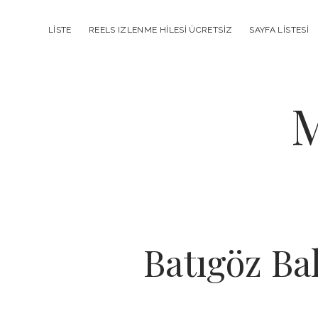
LISTE
REELS IZLENME HILESI ÜCRETSIZ
SAYFA LISTESI
M
Batıgöz Ba