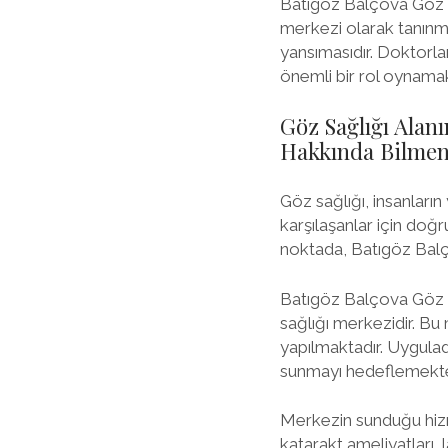
Batıgöz Balçova Göz M
merkezi olarak tanınma
yansımasıdır. Doktorlar
önemli bir rol oynamak
Göz Sağlığı Alan
Hakkında Bilmen
Göz sağlığı, insanları
karşılaşanlar için do
noktada, Batıgöz Balç
Batıgöz Balçova Göz D
sağlığı merkezidir. Bu
yapılmaktadır. Uyguladı
sunmayı hedeflemekted
Merkezin sunduğu hizme
katarakt ameliyatları,