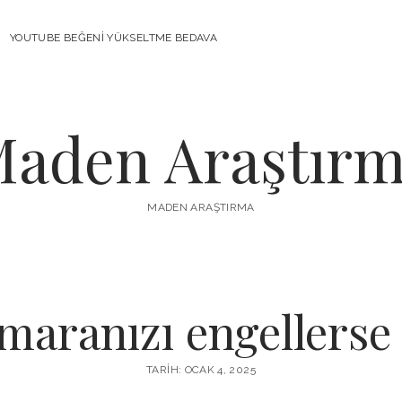
YOUTUBE BEĞENI YÜKSELTME BEDAVA
aden Araştır
MADEN ARAŞTIRMA
maranızı engellerse
TARIH: OCAK 4, 2025