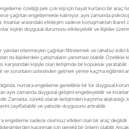
lleme özelliği pek çok kişi için hayat kurtarıcı bir araç ha
dece çağrıları engellemekle kalmıyor, aynı zamanda psikoloji
nda, insanlar arasındaki etkileşim sadece konuşmaktan ibaret d
rılar, kişinin duygusal durumunu etkileyebilir ve ilişkiler üzeri
yandan istenmeyen çağrıları filtrelemek ve rahatsız edici il
an da ilişkilerdeki çatışmaların yansıması olabilir. Özellikle kişi
, karşısındaki kişiyle olan iletişimde bir kopukluk yaratabili
ilir ve sorunların üstesinden gelmek yerine kaçma eğilimini artı
ldığında, numara engelleme genellikle bir tür duygusal koruma 
ı aynı zamanda duygusal gelişimi engelleyebilir ve insanlar
ir. Zamanla, sürekli olarak iletişimden kaçınma alışkanlığı, k
ini zayıflatabilir ve yalnızlık duygusunu artırabilir.
ra engelleme sadece olumsuz etkileri olan bir araç değildir
etkileşimlerden kaçınmak için gerekli bir önlem olabilir. Ancak