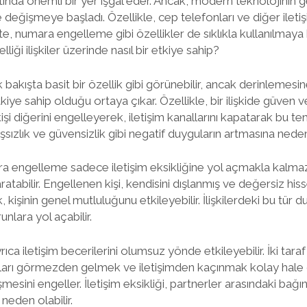
ayatında önemli bir yer işgal eder. Ancak, modern teknolojinin g
de değişmeye başladı. Özellikle, cep telefonları ve diğer iletiş
te, numara engelleme gibi özellikler de sıklıkla kullanılmaya 
ği ilişkiler üzerinde nasıl bir etkiye sahip?
bakışta basit bir özellik gibi görünebilir, ancak derinlemesi
tkiye sahip olduğu ortaya çıkar. Özellikle, bir ilişkide güven v
kişi diğerini engelleyerek, iletişim kanallarını kapatarak bu te
yışsızlık ve güvensizlik gibi negatif duyguların artmasına neden 
ara engelleme sadece iletişim eksikliğine yol açmakla kalm
ratabilir. Engellenen kişi, kendisini dışlanmış ve değersiz hiss
kişinin genel mutluluğunu etkileyebilir. İlişkilerdeki bu tür d
nlara yol açabilir.
 iletişim becerilerini olumsuz yönde etkileyebilir. İki taraf
rı görmezden gelmek ve iletişimden kaçınmak kolay hale geli
işmesini engeller. İletişim eksikliği, partnerler arasındaki bağ
 neden olabilir.