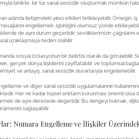
mıyla birlikte, bir tür sanal sessizlik oluşturmak mümkün hale
ı aslında iletişimdeki yıkıcı etkileri tetikleyebilir. Örneğin, iş 
a mesajlarını engellemek, işbirliğini olumsuz yönde etkileyebil
 ilişkilerde de aynı durum geçerlidir; sevdiklerimizin çağrılarını
al uzaklaşmaya neden olabilir.
manda sosyal izolasyonun bir belirtisi olarak da görülebilir. Sü
smek, gerçek dünya ilişkilerini zayıflatabilir ve toplumsal bağla
imiyet ve anlayış, sanal sessizlik duvarlarıyla engellenebilir.
elleme ve diğer sanal sessizlik uygulamalarının kullanımını
dir. Her ne kadar kişisel sınırların korunması önemli olsa da
rmek de aynı derecede değerlidir. Bu dengeyi bulmak, dijital i
rülmesini sağlayabilir.
r: Numara Engelleme ve İlişkiler Üzerindeki