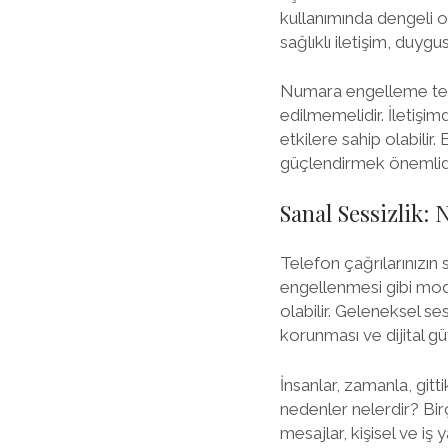
kullanımında dengeli ol
sağlıklı iletişim, duy
Numara engelleme teknolo
edilmemelidir. İletişim
etkilere sahip olabilir
güçlendirmek önemlidi
Sanal Sessizlik: 
Telefon çağrılarınızın 
engellenmesi gibi moder
olabilir. Geleneksel sess
korunması ve dijital g
İnsanlar, zamanla, git
nedenler nelerdir? Birç
mesajlar, kişisel ve i