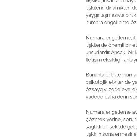
İlişkiler, insanların h
ilişkilerin dinamikleri 
yaygınlaşmasıyla birlik
numara engelleme özelli
Numara engelleme, ilk 
ilişkilerde önemli bir e
unsurlardır. Ancak, bir 
İletişim eksikliği, anla
Bununla birlikte, num
psikolojik etkiler de ya
özsaygıyı zedeleyerek, 
vadede daha derin soru
Numara engelleme ayrıca
çözmek yerine, sorunla
sağlıklı bir şekilde gel
ilişkinin sona ermesine