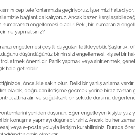
ısmını cep telefonlarımızla geçiriyoruz. İşlerimizi hallediyor
a ailemizle bağlantıda kalıyoruz. Ancak bazen karşılaşabilece
in numaramızı engellemesi olabilir. Peki, biri numaranızı enge
çin ne yapmalısınız?
ranızı engellemesi çeşitli duyguları tetikleyebilir. Şaşkınlık, 
olduğunu düşündüğünüz birinin sizi engellemesi, kişisel bir haka
ontrol etmek önemlidir. Panik yapmak veya sinirlenmek, gene
 hale getirebilir.
ttiğinizde, öncelikle sakin olun. Belki bir yanlış anlama vardır
adım olarak, doğrudan iletişime geçmek yerine biraz zaman geç
 kontrol altına alın ve soğukkanlı bir şekilde durumu değerlendi
 yöntemlerini yeniden düşünün. Eğer engelleyen kişiyle yüz
mi bir konuşma yapmayı düşünebilirsiniz. Ancak, bu her zam
mesaj veya e-posta yoluyla iletişim kurabilirsiniz. Burada önem
 anladığından emin olmaktır.