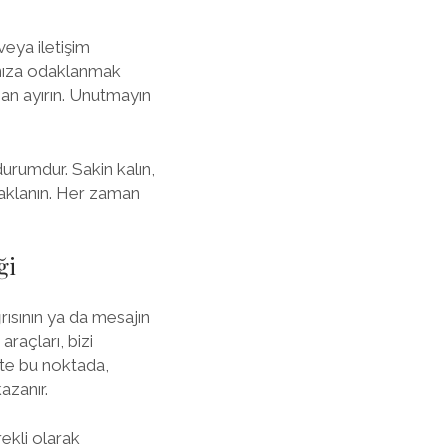
veya iletişim
ınıza odaklanmak
man ayırın. Unutmayın
durumdur. Sakin kalın,
daklanın. Her zaman
ği
rısının ya da mesajın
raçları, bizi
İşte bu noktada,
azanır.
rekli olarak