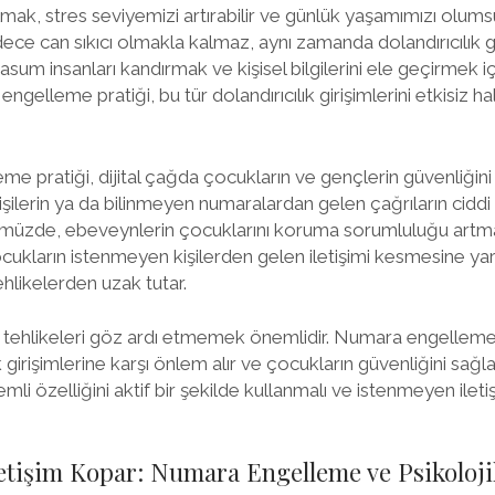
ak, stres seviyemizi artırabilir ve günlük yaşamımızı olumsuz
ce can sıkıcı olmakla kalmaz, aynı zamanda dolandırıcılık gir
 masum insanları kandırmak ve kişisel bilgilerini ele geçirmek i
engelleme pratiği, bu tür dolandırıcılık girişimlerini etkisiz hal
e pratiği, dijital çağda çocukların ve gençlerin güvenliğini 
kişilerin ya da bilinmeyen numaralardan gelen çağrıların ciddi 
ümüzde, ebeveynlerin çocuklarını koruma sorumluluğu artm
cukların istenmeyen kişilerden gelen iletişimi kesmesine ya
ehlikelerden uzak tutar.
 tehlikeleri göz ardı etmemek önemlidir. Numara engelleme pra
 girişimlerine karşı önlem alır ve çocukların güvenliğini sağlar
mli özelliğini aktif bir şekilde kullanmalı ve istenmeyen ileti
etişim Kopar: Numara Engelleme ve Psikolojik