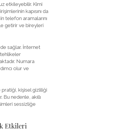
 etkileyebilir. Kimi
işimlerinin kapısını da
çin telefon aramalarını
e getirir ve bireyleri
de sağlar. İnternet
tehlikeler
aktadır. Numara
rdımcı olur ve
tiği, kişisel gizliliği
. Bu nedenle, akıllı
şimleri sessizliğe
 Etkileri