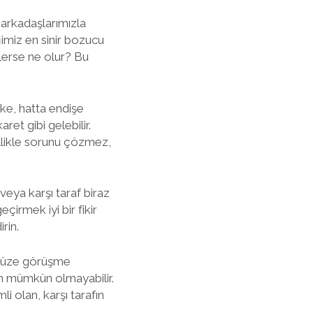
, arkadaşlarımızla
ğimiz en sinir bozucu
llerse ne olur? Bu
öfke, hatta endişe
ret gibi gelebilir.
llikle sorunu çözmez,
 veya karşı taraf biraz
irmek iyi bir fikir
rin.
 yüze görüşme
an mümkün olmayabilir.
li olan, karşı tarafın