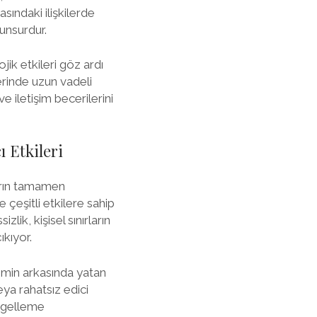
sındaki ilişkilerde
unsurdur.
jik etkileri göz ardı
zerinde uzun vadeli
e iletişim becerilerini
ı Etkileri
ların tamamen
 çeşitli etkilere sahip
zlik, kişisel sınırların
ıkıyor.
limin arkasında yatan
eya rahatsız edici
engelleme