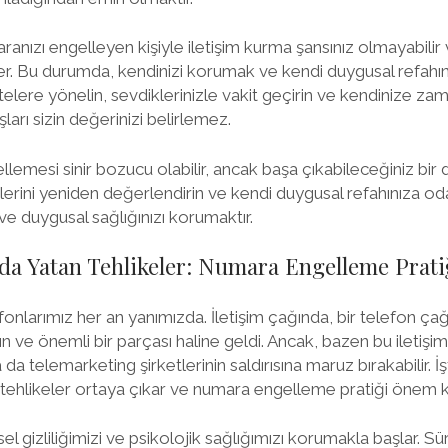
anızı engelleyen kişiyle iletişim kurma şansınız olmayabilir 
ler. Bu durumda, kendinizi korumak ve kendi duygusal refah
telere yönelin, sevdiklerinizle vakit geçirin ve kendinize za
şları sizin değerinizi belirlemez.
llemesi sinir bozucu olabilir, ancak başa çıkabileceğiniz bir 
erini yeniden değerlendirin ve kendi duygusal refahınıza o
ve duygusal sağlığınızı korumaktır.
nda Yatan Tehlikeler: Numara Engelleme Prati
onlarımız her an yanımızda. İletişim çağında, bir telefon çağ
ve önemli bir parçası haline geldi. Ancak, bazen bu iletişim a
 da telemarketing şirketlerinin saldırısına maruz bırakabilir. 
i tehlikeler ortaya çıkar ve numara engelleme pratiği önem k
sel gizliliğimizi ve psikolojik sağlığımızı korumakla başlar. Sü