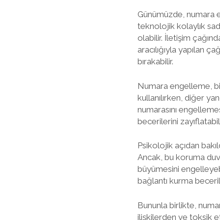
Günümüzde, numara enge
teknolojik kolaylık sa
olabilir. İletişim çağı
aracılığıyla yapılan çağ
bırakabilir.
Numara engelleme, bir 
kullanılırken, diğer yand
numarasını engellemesi
becerilerini zayıflatab
Psikolojik açıdan bakı
Ancak, bu koruma duvar
büyümesini engelleyebil
bağlantı kurma beceriler
Bununla birlikte, numa
ilişkilerden ve toksik 