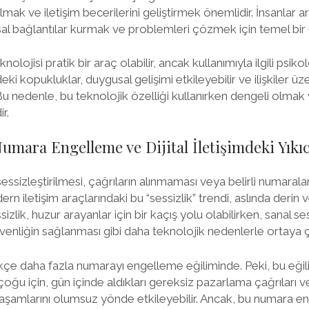
mak ve iletişim becerilerini geliştirmek önemlidir. İnsanlar ara
gusal bağlantılar kurmak ve problemleri çözmek için temel bir 
jisi pratik bir araç olabilir, ancak kullanımıyla ilgili psikolo
deki kopukluklar, duygusal gelişimi etkileyebilir ve ilişkiler ü
. Bu nedenle, bu teknolojik özelliği kullanırken dengeli olmak v
r.
Numara Engelleme ve Dijital İletişimdeki Yıkıc
sessizleştirilmesi, çağrıların alınmaması veya belirli numara
n iletişim araçlarındaki bu “sessizlik” trendi, aslında derin ve
izlik, huzur arayanlar için bir kaçış yolu olabilirken, sanal sessi
üvenliğin sağlanması gibi daha teknolojik nedenlerle ortaya ç
tikçe daha fazla numarayı engelleme eğiliminde. Peki, bu eği
oğu için, gün içinde aldıkları gereksiz pazarlama çağrıları v
ş yaşamlarını olumsuz yönde etkileyebilir. Ancak, bu numara 