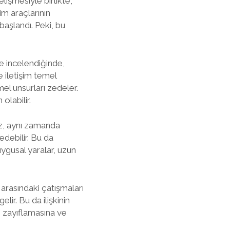
elişmesiyle birlikte,
im araçlarının
başlandı. Peki, bu
ne incelendiğinde,
e iletişim temel
mel unsurları zedeler.
olabilir.
az, aynı zamanda
edebilir. Bu da
uygusal yaralar, uzun
 arasındaki çatışmaları
r. Bu da ilişkinin
ın zayıflamasına ve