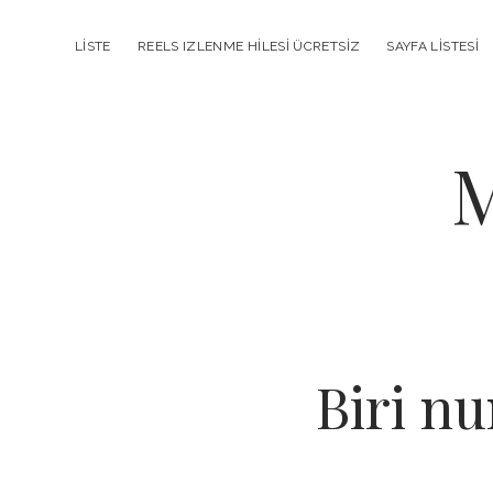
LISTE
REELS IZLENME HILESI ÜCRETSIZ
SAYFA LISTESI
M
Biri nu