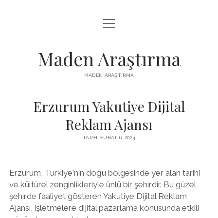
menüyü
LISTE
aç
REELS IZLENME HILESI ÜCRETSIZ
Maden Araştırma
SAYFA LISTESI
MADEN ARAŞTIRMA
YOUTUBE BEĞENI YÜKSELTME BEDAVA
Erzurum Yakutiye Dijital
Reklam Ajansı
TARIH: ŞUBAT 6, 2024
Erzurum, Türkiye'nin doğu bölgesinde yer alan tarihi
ve kültürel zenginlikleriyle ünlü bir şehirdir. Bu güzel
şehirde faaliyet gösteren Yakutiye Dijital Reklam
Ajansı, işletmelere dijital pazarlama konusunda etkili