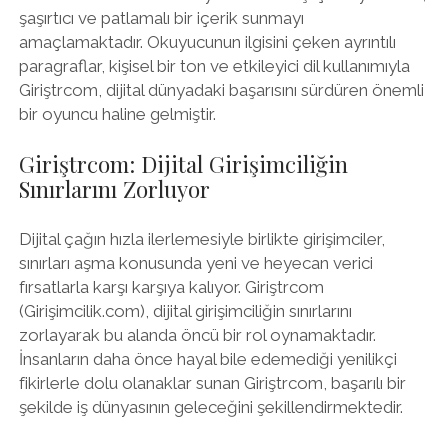
şaşırtıcı ve patlamalı bir içerik sunmayı
amaçlamaktadır. Okuyucunun ilgisini çeken ayrıntılı
paragraflar, kişisel bir ton ve etkileyici dil kullanımıyla
Giriştrcom, dijital dünyadaki başarısını sürdüren önemli
bir oyuncu haline gelmiştir.
Giriştrcom: Dijital Girişimciliğin
Sınırlarını Zorluyor
Dijital çağın hızla ilerlemesiyle birlikte girişimciler,
sınırları aşma konusunda yeni ve heyecan verici
fırsatlarla karşı karşıya kalıyor. Giriştrcom
(Girişimcilik.com), dijital girişimciliğin sınırlarını
zorlayarak bu alanda öncü bir rol oynamaktadır.
İnsanların daha önce hayal bile edemediği yenilikçi
fikirlerle dolu olanaklar sunan Giriştrcom, başarılı bir
şekilde iş dünyasının geleceğini şekillendirmektedir.