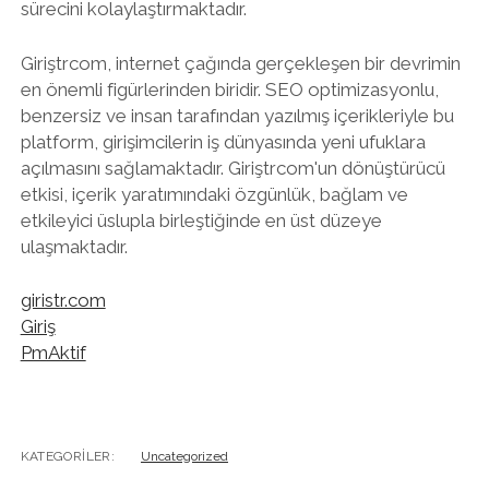
sürecini kolaylaştırmaktadır.
Giriştrcom, internet çağında gerçekleşen bir devrimin
en önemli figürlerinden biridir. SEO optimizasyonlu,
benzersiz ve insan tarafından yazılmış içerikleriyle bu
platform, girişimcilerin iş dünyasında yeni ufuklara
açılmasını sağlamaktadır. Giriştrcom'un dönüştürücü
etkisi, içerik yaratımındaki özgünlük, bağlam ve
etkileyici üslupla birleştiğinde en üst düzeye
ulaşmaktadır.
giristr.com
Giriş
PmAktif
KATEGORILER:
Uncategorized