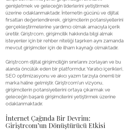
genişletmek ve geleceğin liderlerini yetiştirmek
üzerine odaklanmaktadır. İnternetin gücünü ve dijital
fırsatları değerlendirerek, girişimcilerin potansiyellerini
gerçekleştirmelerine yardımcı olmak amacıyla içerik
üretilir. Giriştrcom, girişimcilik hakkında bilgi almak
isteyenler için bir rehber niteliği taşırken aynı zamanda
mevcut girişimciler için de ilham kaynağı olmaktadır.
Giriştrcom dijital girişimciliğin sınırlarını zorlayan ve bu
alanda öncülük eden bir platformdur. Yaratıcı içerikleri,
SEO optimizasyonu ve akıcı yazım tarzıyla önemli bir
marka haline gelmiştir. Giriştrcom'un vizyonu,
girişimcilerin potansiyellerini ortaya çıkarmak ve
geleceğin başarılı girişimcilerini yetiştirmek üzerine
odaklanmaktadır.
İnternet Çağında Bir Devrim:
Giriştrcom’un Dönüştürücü Etkisi