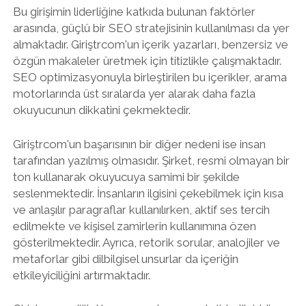
Bu girişimin liderliğine katkıda bulunan faktörler
arasında, güçlü bir SEO stratejisinin kullanılması da yer
almaktadır. Giriştrcom'un içerik yazarları, benzersiz ve
özgün makaleler üretmek için titizlikle çalışmaktadır.
SEO optimizasyonuyla birleştirilen bu içerikler, arama
motorlarında üst sıralarda yer alarak daha fazla
okuyucunun dikkatini çekmektedir.
Giriştrcom'un başarısının bir diğer nedeni ise insan
tarafından yazılmış olmasıdır. Şirket, resmi olmayan bir
ton kullanarak okuyucuya samimi bir şekilde
seslenmektedir. İnsanların ilgisini çekebilmek için kısa
ve anlaşılır paragraflar kullanılırken, aktif ses tercih
edilmekte ve kişisel zamirlerin kullanımına özen
gösterilmektedir. Ayrıca, retorik sorular, analojiler ve
metaforlar gibi dilbilgisel unsurlar da içeriğin
etkileyiciliğini artırmaktadır.