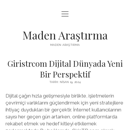
menüyü
LISTE
aç
REELS IZLENME HILESI ÜCRETSIZ
Maden Araştırma
SAYFA LISTESI
MADEN ARAŞTIRMA
YOUTUBE BEĞENI YÜKSELTME BEDAVA
Giristrcom Dijital Dünyada Yeni
Bir Perspektif
TARIH: NISAN 19, 2024
Dijital çağın hızla gelişmesiyle birlikte, işletmelerin
çevrimiçi varlıklarını güçlendirmek için yeni stratejilere
ihtiyaç duydukları bir gerçektir. İnternet kullanıcılarının
sayısı her geçen gün artarken, online platformlarda
rekabet etmek ve hedef kitleyi etkilemek