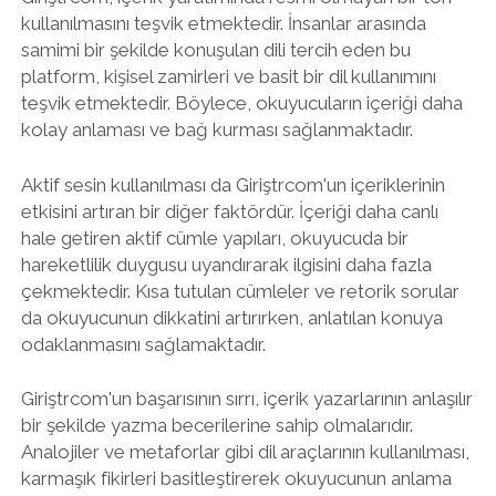
kullanılmasını teşvik etmektedir. İnsanlar arasında
samimi bir şekilde konuşulan dili tercih eden bu
platform, kişisel zamirleri ve basit bir dil kullanımını
teşvik etmektedir. Böylece, okuyucuların içeriği daha
kolay anlaması ve bağ kurması sağlanmaktadır.
Aktif sesin kullanılması da Giriştrcom'un içeriklerinin
etkisini artıran bir diğer faktördür. İçeriği daha canlı
hale getiren aktif cümle yapıları, okuyucuda bir
hareketlilik duygusu uyandırarak ilgisini daha fazla
çekmektedir. Kısa tutulan cümleler ve retorik sorular
da okuyucunun dikkatini artırırken, anlatılan konuya
odaklanmasını sağlamaktadır.
Giriştrcom'un başarısının sırrı, içerik yazarlarının anlaşılır
bir şekilde yazma becerilerine sahip olmalarıdır.
Analojiler ve metaforlar gibi dil araçlarının kullanılması,
karmaşık fikirleri basitleştirerek okuyucunun anlama