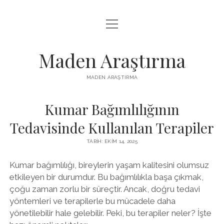
menüyü
LISTE
aç
REELS IZLENME HILESI ÜCRETSIZ
Maden Araştırma
SAYFA LISTESI
MADEN ARAŞTIRMA
YOUTUBE BEĞENI YÜKSELTME BEDAVA
Kumar Bağımlılığının
Tedavisinde Kullanılan Terapiler
TARIH: EKIM 14, 2025
Kumar bağımlılığı, bireylerin yaşam kalitesini olumsuz
etkileyen bir durumdur. Bu bağımlılıkla başa çıkmak,
çoğu zaman zorlu bir süreçtir. Ancak, doğru tedavi
yöntemleri ve terapilerle bu mücadele daha
yönetilebilir hale gelebilir. Peki, bu terapiler neler? İşte