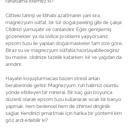
rahatlama istemez ki?
Ciltteki tahrişi ve iltihabı azaltmanın yanı sıra,
magnezyum sülfat, bir tür doğal peeling gibi de çalışır.
Cildinizi yumuşatır ve canlandırır. Eğer genişlemiş
gözenekler ya da sivilce problemi yaşıyorsanız,
epsom tuzu ile yapılan doğal maskeler tam size göre.
Biraz su ve magnezyum sülfatla hazırlayabileceğiniz
bu maske, cildinize tazelik katarken, kir ve yağdan da
arındırır.
Hayatın koşuşturmacası bazen stresli anları
beraberinde getirir. Magnezyum, ruh halimizi olumlu
yönde etkileyen bir mineral. Bir kaç gün boyunca
düzenli olarak epsom tuzu kullanarak sıcak bir banyo
yapmak, hem bedensel hem de zihinsel dinginlik
sağlar. Kendinizi şımartmak için harika bir yöntemi kim
göz ardı edebilir ki?