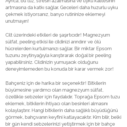
Ayrıca, bu tuz, stresin azalmasına ve uyku kalitesinin
artmasına da katkı sağlar. Geceleri daha huzurlu uyku
çekmek istiyorsanız, banyo rutininize eklemeyi
unutmayın!
Cilt üzerindeki etkileri de şaşırtıcıdır! Magnezyum
sülfat, peeling etkisi ile cildinizi arındırır ve ölü
hücrelerden kurtulmanızı sağlar. Bir miktar Epsom
tuzunu zeytinyağıyla karıştırarak doğal bir peeling
yapabilirsiniz. Cildinizin yumuşacık olduğunu
deneyimlemeden bu konuda bir karar vermek zor!
Bahçeniz için de harika bir seçenektir! Bitkilerin
büyümesine yardımcı olan magnezyum sülfat,
özellikle sebzeler için faydalıdır. Toprağa Epsom tuzu
eklemek, bitkilerin ihtiyacı olan besinleri almasını
kolaylaştırır. Hangi bitkilerin daha sağlıklı büyüdüğünü
görmek, bahçıvanın keyfini katlayacaktır. Kim bilir, belki
bir gün kendi sebzelerinizi yetiştirmek için bir bahçe