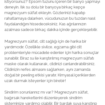
istiyorsunuz? Epsom tuzunu içeren bir banyo yapmayı
deneyin. Ilık su dolu bir banyoya birkaç kepçe
magnezyum sülfat ekleyin. Gözlerinizi kapatıp
rahatlamaya dalarken, vücudunuzun bu tuzdan nasıl
faydalandığını hissedeceksiniz. Kas ağrılarınızın
azalması sadece birkaç dakika içinde gerçekleşebilir.
Magnezyum sülfat, cilt sağlığı için de harika bir
yardımcıdır. Özellikle sivilce, egzama gibi cilt
problemleriyle mücadele edenler için harika sonuçlar
sunabilir. Biraz su ile karıştırılmış magnezyum sülfatı
maske olarak kullanarak, cildinizi canlandırabilirsiniz.
Cildinizin nefes almasını sağlarken, aynı zamanda
doğal bir peeling etkisi yaratır. Kimyasal içeriklerden
uzak durmak isteyenler için birebir!
Sindirim sorunlarınız mı var? Magnezyum sülfat,
bağırsak hareketlerini düzenleyerek sindirim
sisteminize yardımcı olabilir. Bir bardak suya karıştırıp