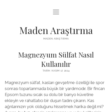
menüyü
LISTE
aç
REELS IZLENME HILESI ÜCRETSIZ
Maden Araştırma
SAYFA LISTESI
MADEN ARAŞTIRMA
YOUTUBE BEĞENI YÜKSELTME BEDAVA
Magnezyum Sülfat Nasıl
Kullanılır
TARIH: KASIM 17, 2024
Magnezyum sülfat, kasları gevşetme özelliği ile spor
sonrası toparlanmada büyük bir yardımcıdır. Bir fincan
Epsom tuzunu sıcak su dolu bir banyo küvetine
ekleyin ve rahatlatıcı bir duşun tadını çıkarın. Kas
ağrılarınızın yok olduğunu hissetmek harika değil mi?