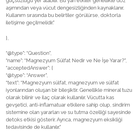
güçsüzlüğü yer alabilir. Bu yan etkiler genellikle doz
aşımından veya vücut dengesizliğinden kaynaklanır.
Kullanım sırasında bu belirtiler görülürse, doktorla
iletişime geçilmelidir.”
},
“@type”: “Question”,
“name”: “Magnezyum Sülfat Nedir ve Ne İşe Yarar?”,
“acceptedAnswer”: {
“@type”: “Answer”,
“text”: “Magnezyum sülfat, magnezyum ve sülfat
iyonlarından oluşan bir bileşiktir. Genellikle mineral tuzu
olarak bilinir ve ilaç olarak kullanılır. Vücutta kas
gevşetici, anti-inflamatuar etkilere sahip olup, sindirim
sistemine olan yararları ve su tutma özelliği sayesinde
detoks etkisi gösterir. Ayrıca, magnezyum eksikliği
tedavisinde de kullanılır.”