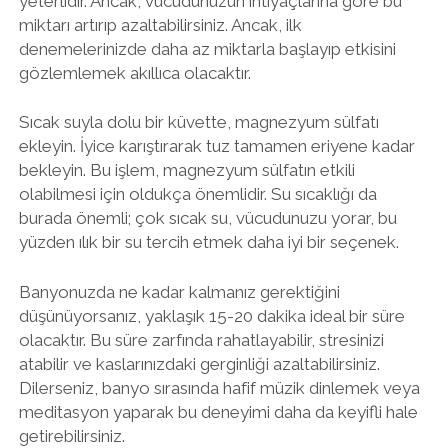
yeterlidir. Ancak, vücudunuzun ihtiyaçlarına göre bu
miktarı artırıp azaltabilirsiniz. Ancak, ilk
denemelerinizde daha az miktarla başlayıp etkisini
gözlemlemek akıllıca olacaktır.
Sıcak suyla dolu bir küvette, magnezyum sülfatı
ekleyin. İyice karıştırarak tuz tamamen eriyene kadar
bekleyin. Bu işlem, magnezyum sülfatın etkili
olabilmesi için oldukça önemlidir. Su sıcaklığı da
burada önemli; çok sıcak su, vücudunuzu yorar, bu
yüzden ılık bir su tercih etmek daha iyi bir seçenek.
Banyonuzda ne kadar kalmanız gerektiğini
düşünüyorsanız, yaklaşık 15-20 dakika ideal bir süre
olacaktır. Bu süre zarfında rahatlayabilir, stresinizi
atabilir ve kaslarınızdaki gerginliği azaltabilirsiniz.
Dilerseniz, banyo sırasında hafif müzik dinlemek veya
meditasyon yaparak bu deneyimi daha da keyifli hale
getirebilirsiniz.