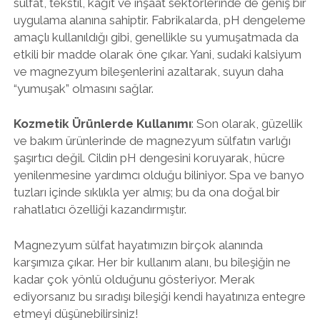
sülfat, tekstil, kâğıt ve inşaat sektörlerinde de geniş bir
uygulama alanına sahiptir. Fabrikalarda, pH dengeleme
amaçlı kullanıldığı gibi, genellikle su yumuşatmada da
etkili bir madde olarak öne çıkar. Yani, sudaki kalsiyum
ve magnezyum bileşenlerini azaltarak, suyun daha
“yumuşak” olmasını sağlar.
Kozmetik Ürünlerde Kullanımı
: Son olarak, güzellik
ve bakım ürünlerinde de magnezyum sülfatın varlığı
şaşırtıcı değil. Cildin pH dengesini koruyarak, hücre
yenilenmesine yardımcı olduğu biliniyor. Spa ve banyo
tuzları içinde sıklıkla yer almış; bu da ona doğal bir
rahatlatıcı özelliği kazandırmıştır.
Magnezyum sülfat hayatımızın birçok alanında
karşımıza çıkar. Her bir kullanım alanı, bu bileşiğin ne
kadar çok yönlü olduğunu gösteriyor. Merak
ediyorsanız bu sıradışı bileşiği kendi hayatınıza entegre
etmeyi düşünebilirsiniz!