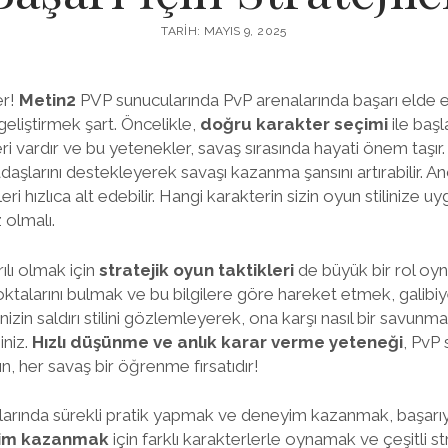
TARIH: MAYIS 9, 2025
er!
Metin2
PVP sunucularında PvP arenalarında başarı elde e
 geliştirmek şart. Öncelikle,
doğru karakter seçimi
ile başl
i vardır ve bu yetenekler, savaş sırasında hayati önem taşır
daşlarını destekleyerek savaşı kazanma şansını artırabilir. A
eri hızlıca alt edebilir. Hangi karakterin sizin oyun stilinize 
 olmalı.
ılı olmak için
stratejik oyun taktikleri
de büyük bir rol oyna
oktalarını bulmak ve bu bilgilere göre hareket etmek, galibiy
inizin saldırı stilini gözlemleyerek, ona karşı nasıl bir savunm
iniz.
Hızlı düşünme ve anlık karar verme yeteneği
, PvP 
ın, her savaş bir öğrenme fırsatıdır!
larında sürekli pratik yapmak ve deneyim kazanmak, başarıy
im kazanmak
için farklı karakterlerle oynamak ve çeşitli st