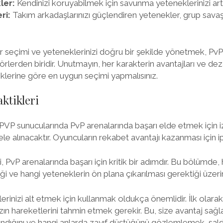
ler:
Kendinizi koruyabilmek için savunma yeteneklerinizi artı
ri:
Takım arkadaşlarınızı güçlendiren yetenekler, grup savaşla
r seçimi ve yeteneklerinizi doğru bir şekilde yönetmek, Pv
rlerden biridir. Unutmayın, her karakterin avantajları ve deza
lerine göre en uygun seçimi yapmalısınız.
ktikleri
VP sunucularında PvP arenalarında başarı elde etmek için 
 ele alınacaktır. Oyuncuların rekabet avantajı kazanması için ip
PvP arenalarında başarı için kritik bir adımdır. Bu bölümde, 
ği ve hangi yeteneklerin ön plana çıkarılması gerektiği üzeri
erinizi alt etmek için kullanmak oldukça önemlidir. İlk olarak
n hareketlerini tahmin etmek gerekir. Bu, size avantaj sağlar
andığını ve hangi anlarda zayıf düştüğünü gözlemlemek, saldı