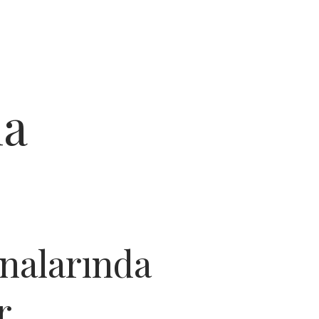
ma
nalarında
r