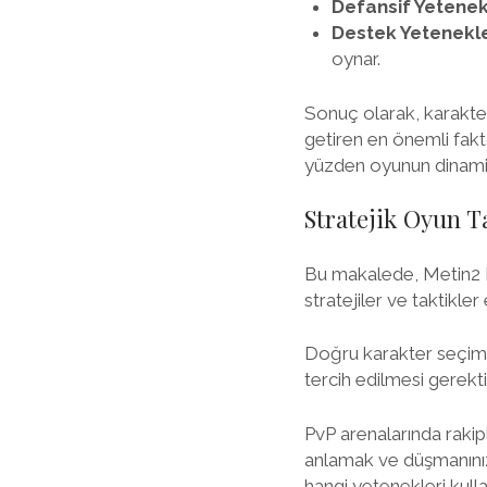
Defansif Yetenek
Destek Yetenekle
oynar.
Sonuç olarak, karakte
getiren en önemli faktö
yüzden oyunun dinamik
Stratejik Oyun Ta
Bu makalede, Metin2 P
stratejiler ve taktikler
Doğru karakter seçimi, 
tercih edilmesi gerekti
PvP arenalarında rakipl
anlamak ve düşmanınızı
hangi yetenekleri kull