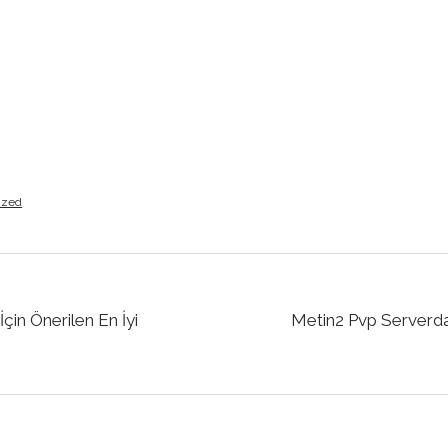
ized
çin Önerilen En İyi
Metin2 Pvp Serverda 