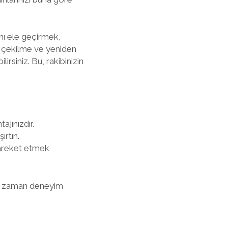
ını ele geçirmek,
ri çekilme ve yeniden
irsiniz. Bu, rakibinizin
jınızdır.
ırtın.
hareket etmek
Her zaman deneyim