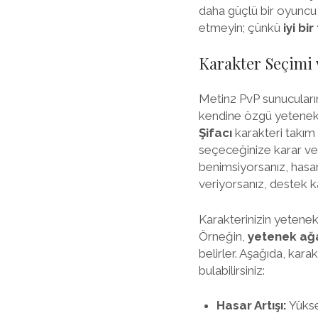
daha güçlü bir oyuncu 
etmeyin; çünkü
iyi bi
Karakter Seçimi 
Metin2 PvP sunucuların
kendine özgü yetenekle
Şifacı
karakteri takım 
seçeceğinize karar ve
benimsiyorsanız, hasa
veriyorsanız, destek kar
Karakterinizin yetenekl
Örneğin,
yetenek ağ
belirler. Aşağıda, kar
bulabilirsiniz:
Hasar Artışı:
Yüksek