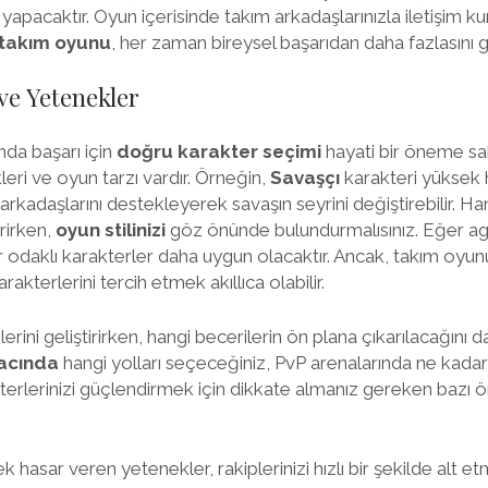
yapacaktır. Oyun içerisinde takım arkadaşlarınızla iletişim k
r takım oyunu
, her zaman bireysel başarıdan daha fazlasını ge
ve Yetenekler
da başarı için
doğru karakter seçimi
hayati bir öneme sah
ri ve oyun tarzı vardır. Örneğin,
Savaşçı
karakteri yüksek h
arkadaşlarını destekleyerek savaşın seyrini değiştirebilir. Ha
rirken,
oyun stilinizi
göz önünde bulundurmalısınız. Eğer agre
r odaklı karakterler daha uygun olacaktır. Ancak, takım oy
akterlerini tercih etmek akıllıca olabilir.
erini geliştirirken, hangi becerilerin ön plana çıkarılacağını d
acında
hangi yolları seçeceğiniz, PvP arenalarında ne kadar e
akterlerinizi güçlendirmek için dikkate almanız gereken bazı 
 hasar veren yetenekler, rakiplerinizi hızlı bir şekilde alt et