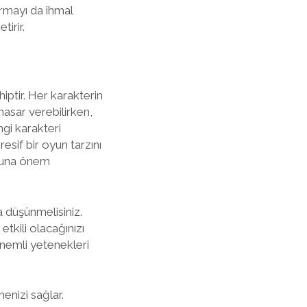
urmayı da ihmal
tirir.
iptir. Her karakterin
asar verebilirken,
ngi karakteri
sif bir oyun tarzını
ununa önem
a düşünmelisiniz.
tkili olacağınızı
önemli yetenekleri
menizi sağlar.