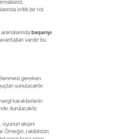
rmalısınız.
rında kritik bir rol
P arenalarında
başarıyı
vantajları vardır; bu
izlenmesi gereken
uçları sunulacaktır.
hangi karakterlerin
nde durulacaktır.
, oyunun akışını
. Örneğin, rakibinizin
rılarınızı buna göre