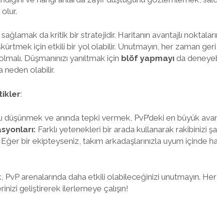
olur.
sağlamak da kritik bir stratejidir. Haritanın avantajlı noktalar
kürtmek için etkili bir yol olabilir. Unutmayın, her zaman ge
lmalı. Düşmanınızı yanıltmak için
blöf yapmayı
da deneyebil
a neden olabilir.
ikler
:
ı düşünmek ve anında tepki vermek, PvP’deki en büyük avanta
syonları:
Farklı yetenekleri bir arada kullanarak rakibinizi şaş
Eğer bir ekipteyseniz, takım arkadaşlarınızla uyum içinde 
ak, PvP arenalarında daha etkili olabileceğinizi unutmayın. 
inizi geliştirerek ilerlemeye çalışın!