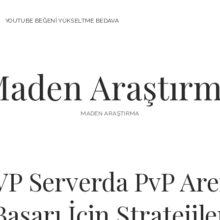
YOUTUBE BEĞENI YÜKSELTME BEDAVA
aden Araştır
MADEN ARAŞTIRMA
VP Serverda PvP Are
Başarı İçin Stratejile