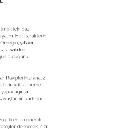
tmek için bazı
ayalım. Her karakterin
. Örneğin,
şifacı
ncak,
saldırı
uygun olduğunu
r. Rakiplerinizi analiz
et için kritik öneme
a yapacağınızı
savaşlarının kaderini
ı getiren en önemli
ratejiler denemek, sizi