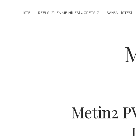
LISTE
REELS IZLENME HILESI ÜCRETSIZ
SAYFA LISTESI
M
Metin2 P