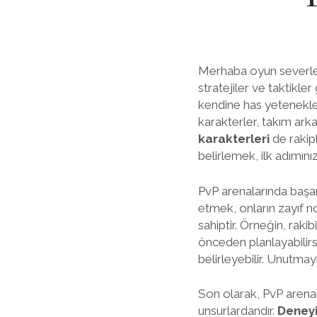
Merhaba oyun severl
stratejiler ve taktikler
kendine has yetenekler
karakterler, takım arka
karakterleri
de rakipl
belirlemek, ilk adımınız
PvP arenalarında başar
etmek, onların zayıf n
sahiptir. Örneğin, rakib
önceden planlayabilirs
belirleyebilir. Unutmay
Son olarak, PvP arena
unsurlardandır.
Deney