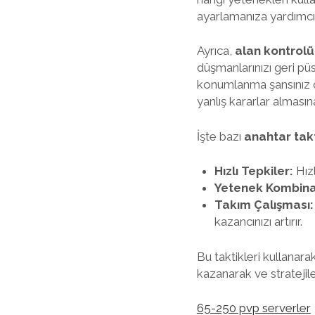
ayarlamanıza yardımcı 
Ayrıca,
alan kontrolü
düşmanlarınızı geri püs
konumlanma şansınız o
yanlış kararlar almasın
İşte bazı
anahtar takt
Hızlı Tepkiler:
Hızl
Yetenek Kombina
Takım Çalışması:
kazancınızı artırır.
Bu taktikleri kullanar
kazanarak ve stratejiler
65-250 pvp serverler