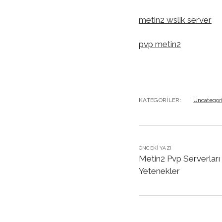
metin2 wslik server
pvp metin2
KATEGORILER:
Uncategor
ÖNCEKI YAZI
Metin2 Pvp Serverları İ
Yetenekler