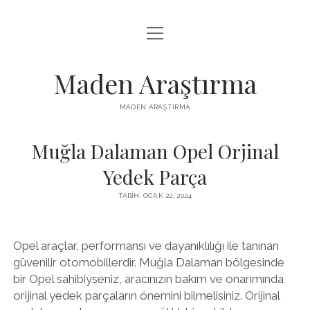
menüyü
LISTE
aç
REELS IZLENME HILESI ÜCRETSIZ
Maden Araştırma
SAYFA LISTESI
MADEN ARAŞTIRMA
YOUTUBE BEĞENI YÜKSELTME BEDAVA
Muğla Dalaman Opel Orjinal
Yedek Parça
TARIH: OCAK 22, 2024
Opel araçlar, performansı ve dayanıklılığı ile tanınan
güvenilir otomobillerdir. Muğla Dalaman bölgesinde
bir Opel sahibiyseniz, aracınızın bakım ve onarımında
orijinal yedek parçaların önemini bilmelisiniz. Orijinal