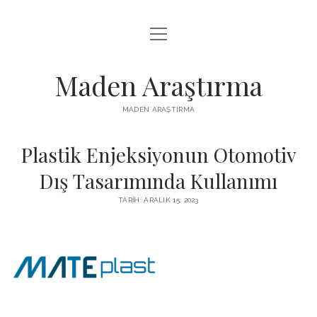
menüyü
LISTE
aç
REELS IZLENME HILESI ÜCRETSIZ
Maden Araştırma
SAYFA LISTESI
MADEN ARAŞTIRMA
YOUTUBE BEĞENI YÜKSELTME BEDAVA
Plastik Enjeksiyonun Otomotiv
Dış Tasarımında Kullanımı
TARIH: ARALIK 15, 2023