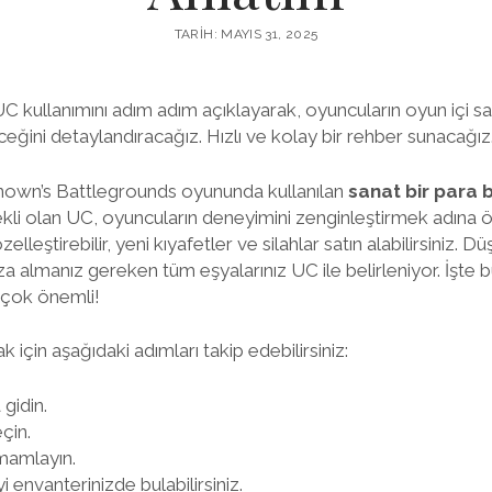
TARIH: MAYIS 31, 2025
ullanımını adım adım açıklayarak, oyuncuların oyun içi sat
ceğini detaylandıracağız. Hızlı ve kolay bir rehber sunacağız
wn’s Battlegrounds oyununda kullanılan
sanat bir para b
kli olan UC, oyuncuların deneyimini zenginleştirmek adına ö
özelleştirebilir, yeni kıyafetler ve silahlar satın alabilirsiniz. 
a almanız gereken tüm eşyalarınız UC ile belirleniyor. İşte b
 çok önemli!
için aşağıdaki adımları takip edebilirsiniz:
gidin.
çin.
mamlayın.
i envanterinizde bulabilirsiniz.