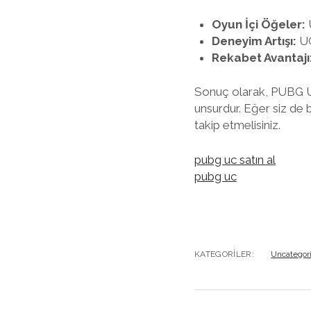
Oyun İçi Öğeler:
U
Deneyim Artışı:
UC
Rekabet Avantajı
Sonuç olarak, PUBG UC
unsurdur. Eğer siz de b
takip etmelisiniz.
pubg uc satın al
pubg uc
KATEGORILER:
Uncategor