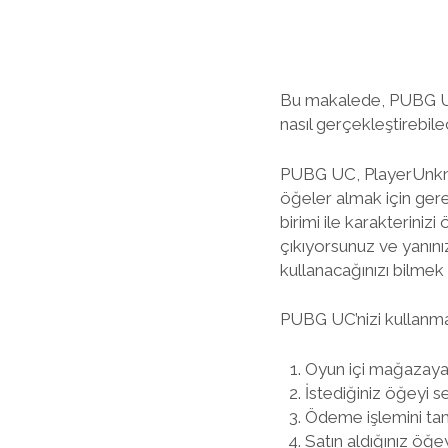
Bu makalede, PUBG UC k
nasıl gerçekleştirebile
PUBG UC, PlayerUnkno
öğeler almak için gere
birimi ile karakterinizi 
çıkıyorsunuz ve yanınız
kullanacağınızı bilmek
PUBG UC’nizi kullanmak 
Oyun içi mağazaya 
İstediğiniz öğeyi se
Ödeme işlemini ta
Satın aldığınız öğey