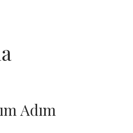
ma
dım Adım