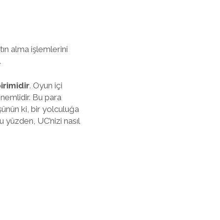
ın alma işlemlerini
.
irimidir
. Oyun içi
nemlidir. Bu para
Düşünün ki, bir yolculuğa
u yüzden, UC’nizi nasıl