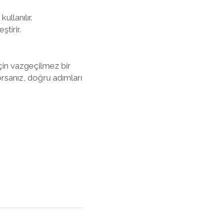
ullanılır.
tirir.
çin vazgeçilmez bir
orsanız, doğru adımları