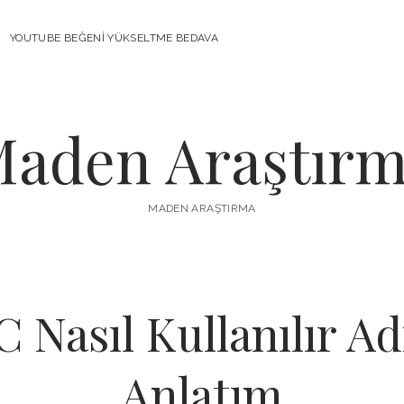
YOUTUBE BEĞENI YÜKSELTME BEDAVA
aden Araştır
MADEN ARAŞTIRMA
 Nasıl Kullanılır A
Anlatım