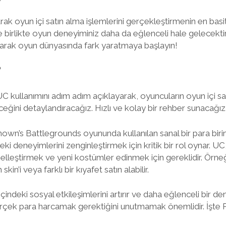
rak oyun içi satın alma işlemlerini gerçekleştirmenin en basi
le birlikte oyun deneyiminiz daha da eğlenceli hale gelecekti
narak oyun dünyasında fark yaratmaya başlayın!
?
ullanımını adım adım açıklayarak, oyuncuların oyun içi sat
ceğini detaylandıracağız. Hızlı ve kolay bir rehber sunacağız
own’s Battlegrounds oyununda kullanılan sanal bir para birim
ki deneyimlerini zenginleştirmek için kritik bir rol oynar. UC,
zelleştirmek ve yeni kostümler edinmek için gereklidir. Örne
skin’i veya farklı bir kıyafet satın alabilir.
indeki sosyal etkileşimlerini artırır ve daha eğlenceli bir d
erçek para harcamak gerektiğini unutmamak önemlidir. İşte