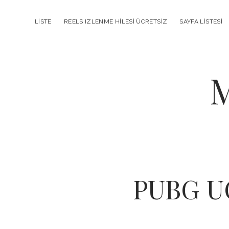
LISTE
REELS IZLENME HILESI ÜCRETSIZ
SAYFA LISTESI
M
PUBG UC