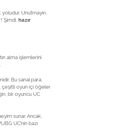
t yoludur. Unutmayın,
r! Şimdi,
hazır
ın alma işlemlerini
.
idir. Bu sanal para,
 çeşitli oyun içi öğeler
ğin, bir oyuncu UC
eneyim sunar. Ancak,
 PUBG UC’nin bazı