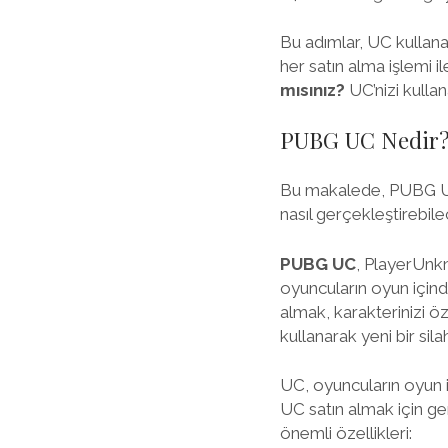
Bu adımlar, UC kullana
her satın alma işlemi i
mısınız?
UC’nizi kulla
PUBG UC Nedir
Bu makalede, PUBG UC k
nasıl gerçekleştirebile
PUBG UC
, PlayerUnkn
oyuncuların oyun içinde
almak, karakterinizi ö
kullanarak yeni bir silah 
UC, oyuncuların oyun iç
UC satın almak için g
önemli özellikleri: