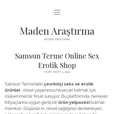
menüyü
LISTE
aç
REELS IZLENME HILESI ÜCRETSIZ
Maden Araştırma
SAYFA LISTESI
MADEN ARAŞTIRMA
YOUTUBE BEĞENI YÜKSELTME BEDAVA
Samsun Terme Online Sex
Erotik Shop
TARIH: MART 3, 2025
Samsun Terme’deki
çevrimiçi seks ve erotik
ürünler
, cinsel yaşamınıza heyecan katmak için
mükemmel bir fırsat sunuyor. Bu platformda, herkesin
ihtiyaçlarına uygun geniş bir
ürün yelpazesi
bulmak
mümkün. Düşünün ki, cinsel sağlığınızı destekleyen,