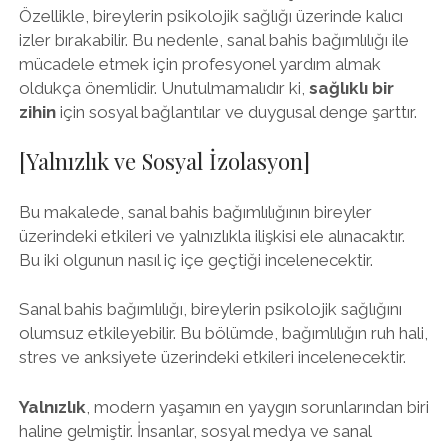
Özellikle, bireylerin psikolojik sağlığı üzerinde kalıcı
izler bırakabilir. Bu nedenle, sanal bahis bağımlılığı ile
mücadele etmek için profesyonel yardım almak
oldukça önemlidir. Unutulmamalıdır ki,
sağlıklı bir
zihin
için sosyal bağlantılar ve duygusal denge şarttır.
[Yalnızlık ve Sosyal İzolasyon]
Bu makalede, sanal bahis bağımlılığının bireyler
üzerindeki etkileri ve yalnızlıkla ilişkisi ele alınacaktır.
Bu iki olgunun nasıl iç içe geçtiği incelenecektir.
Sanal bahis bağımlılığı, bireylerin psikolojik sağlığını
olumsuz etkileyebilir. Bu bölümde, bağımlılığın ruh hali,
stres ve anksiyete üzerindeki etkileri incelenecektir.
Yalnızlık
, modern yaşamın en yaygın sorunlarından biri
haline gelmiştir. İnsanlar, sosyal medya ve sanal