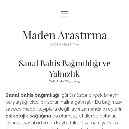
menüyü
LISTE
aç
REELS IZLENME HILESI ÜCRETSIZ
Maden Araştırma
SAYFA LISTESI
MADEN ARAŞTIRMA
YOUTUBE BEĞENI YÜKSELTME BEDAVA
Sanal Bahis Bağımlılığı ve
Yalnızlık
TARIH: MAYIS 31, 2025
Sanal bahis bağımlılığı
, günümüzde birçok bireyin
karşılaştığı ciddi bir sorun haline gelmiştir. Bu bağımlılık,
sadece maddi kayıplara değil, aynı zamanda bireylerin
psikolojik sağlığına
da olumsuz etkilerde bulunur.
İnsanlar, sanal ortamda kaybettikleri zaman, yalnızlık