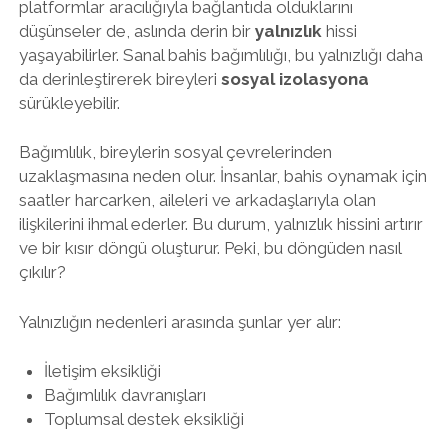
platformlar aracılığıyla bağlantıda olduklarını
düşünseler de, aslında derin bir
yalnızlık
hissi
yaşayabilirler. Sanal bahis bağımlılığı, bu yalnızlığı daha
da derinleştirerek bireyleri
sosyal izolasyona
sürükleyebilir.
Bağımlılık, bireylerin sosyal çevrelerinden
uzaklaşmasına neden olur. İnsanlar, bahis oynamak için
saatler harcarken, aileleri ve arkadaşlarıyla olan
ilişkilerini ihmal ederler. Bu durum, yalnızlık hissini artırır
ve bir kısır döngü oluşturur. Peki, bu döngüden nasıl
çıkılır?
Yalnızlığın nedenleri arasında şunlar yer alır:
İletişim eksikliği
Bağımlılık davranışları
Toplumsal destek eksikliği