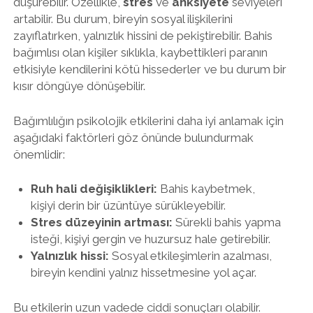
düşürebilir. Özellikle,
stres
ve
anksiyete
seviyeleri
artabilir. Bu durum, bireyin sosyal ilişkilerini
zayıflatırken, yalnızlık hissini de pekiştirebilir. Bahis
bağımlısı olan kişiler sıklıkla, kaybettikleri paranın
etkisiyle kendilerini kötü hissederler ve bu durum bir
kısır döngüye dönüşebilir.
Bağımlılığın psikolojik etkilerini daha iyi anlamak için
aşağıdaki faktörleri göz önünde bulundurmak
önemlidir:
Ruh hali değişiklikleri:
Bahis kaybetmek,
kişiyi derin bir üzüntüye sürükleyebilir.
Stres düzeyinin artması:
Sürekli bahis yapma
isteği, kişiyi gergin ve huzursuz hale getirebilir.
Yalnızlık hissi:
Sosyal etkileşimlerin azalması,
bireyin kendini yalnız hissetmesine yol açar.
Bu etkilerin uzun vadede ciddi sonuçları olabilir.