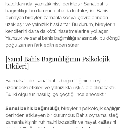
kaldıklarında, yalnızlık hissi derinleşir. Sanal bahis
bağımlılığı, bu durumu daha da kötüleştirir. Bahis
oynayan bireyler, zamanla sosyal çevrelerinden
uzaklaşır ve yalnızlık hissi artar. Bu durum, bireylerin
kendilerini daha da kötü hissetmelerine yol açar.
Yalnızlık ve sanal bahis bağımlılığı arasındaki bu döngü,
çoğu zaman fark edilmeden sürer.
[Sanal Bahis Bağımlılığının Psikolojik
Etkileri]
Bu makalede, sanal bahis bağımlılığının bireyler
üzerindeki etkileri ve yalnızlıkla ilişkisi ele alınacaktır.
Bu iki olgunun nasıl iç içe geçtiği incelenecektir.
Sanal bahis bağımlılığı
, bireylerin psikolojik sağlığını
derinden etkileyen bir durumdur. Bahis oynama isteği,
zamanla kişinin ruh halini bozabilir ve hayat kalitesini