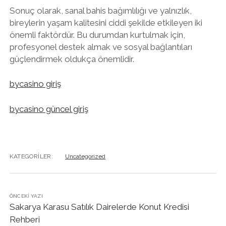
Sonuç olarak, sanal bahis bağımlılığı ve yalnızlık,
bireylerin yaşam kalitesini ciddi şekilde etkileyen iki
önemli faktördür. Bu durumdan kurtulmak için,
profesyonel destek almak ve sosyal bağlantıları
güçlendirmek oldukça önemlidir.
bycasino giriş
bycasino güncel giriş
KATEGORILER:
Uncategorized
ÖNCEKI YAZI
Sakarya Karasu Satılık Dairelerde Konut Kredisi
Rehberi