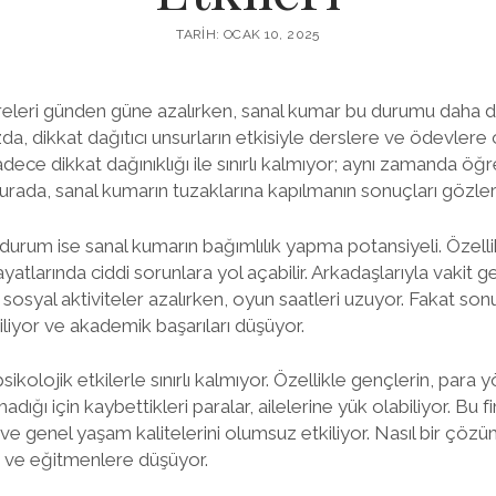
TARIH: OCAK 10, 2025
releri günden güne azalırken, sanal kumar bu durumu daha da k
zda, dikkat dağıtıcı unsurların etkisiyle derslere ve ödevle
adece dikkat dağınıklığı ile sınırlı kalmıyor; aynı zamanda öğre
burada, sanal kumarın tuzaklarına kapılmanın sonuçları gözler
i durum ise sanal kumarın bağımlılık yapma potansiyeli. Özel
ayatlarında ciddi sorunlara yol açabilir. Arkadaşlarıyla vaki
 sosyal aktiviteler azalırken, oyun saatleri uzuyor. Fakat so
iliyor ve akademik başarıları düşüyor.
ikolojik etkilerle sınırlı kalmıyor. Özellikle gençlerin, par
dığı için kaybettikleri paralar, ailelerine yük olabiliyor. Bu f
 ve genel yaşam kalitelerini olumsuz etkiliyor. Nasıl bir çözü
re ve eğitmenlere düşüyor.