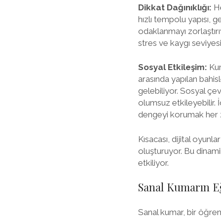
Dikkat Dağınıklığı:
He
hızlı tempolu yapısı, 
odaklanmayı zorlaştırıy
stres ve kaygı seviyesin
Sosyal Etkileşim:
Kum
arasında yapılan bahis
gelebiliyor. Sosyal çev
olumsuz etkileyebilir.
dengeyi korumak her 
Kısacası, dijital oyunl
oluşturuyor. Bu dinamik
etkiliyor.
Sanal Kumarın Eğ
Sanal kumar, bir öğren