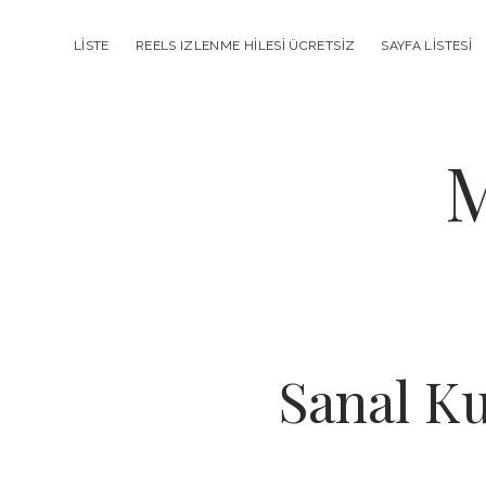
LISTE
REELS IZLENME HILESI ÜCRETSIZ
SAYFA LISTESI
M
Sanal K