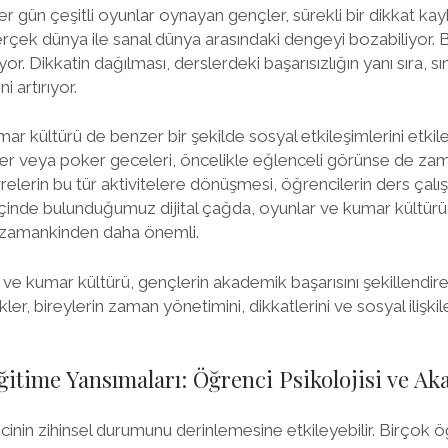
r gün çeşitli oyunlar oynayan gençler, sürekli bir dikkat kayb
gerçek dünya ile sanal dünya arasındaki dengeyi bozabiliyor.
or. Dikkatin dağılması, derslerdeki başarısızlığın yanı sıra,
i artırıyor.
ar kültürü de benzer bir şekilde sosyal etkileşimlerini etkile
ler veya poker geceleri, öncelikle eğlenceli görünse de zama
relerin bu tür aktivitelere dönüşmesi, öğrencilerin ders çalışm
 İçinde bulunduğumuz dijital çağda, oyunlar ve kumar kültürü
zamankinden daha önemli.
ar ve kumar kültürü, gençlerin akademik başarısını şekillendiren
ler, bireylerin zaman yönetimini, dikkatlerini ve sosyal ilişki
itime Yansımaları: Öğrenci Psikolojisi ve Ak
cinin zihinsel durumunu derinlemesine etkileyebilir. Birçok 