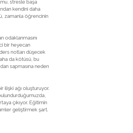
umu, stresle başa
dından kendini daha
ngü, zamanla öğrencinin
olan odaklanmasını
ci bir heyecan
 ders notları düşecek
 Daha da kötüsü, bu
lundan sapmasına neden
 ilişki ağı oluşturuyor.
e bulundurduğumuzda,
taya çıkıyor. Eğitimin
mler geliştirmek şart.