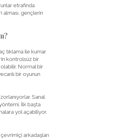
runlar etrafında
i alması, gençlerin
mı?
aç tıklama ile kumar
n kontrolsüz bir
olabilir. Normal bir
yecanlı bir oyunun
zorlanıyorlar. Sanal
yöntemi. İlk başta
alara yol açabiliyor.
çevrimiçi arkadaşları