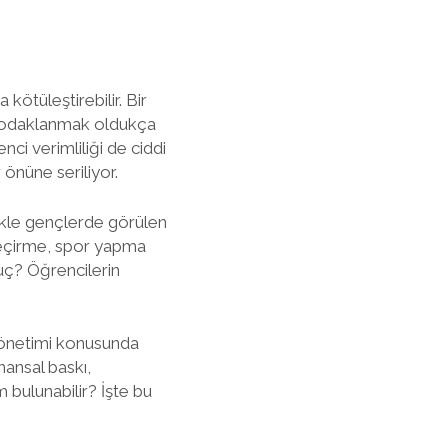
ötüleştirebilir. Bir
re odaklanmak oldukça
nci verimliliği de ciddi
 önüne seriliyor.
likle gençlerde görülen
t geçirme, spor yapma
nuç? Öğrencilerin
a yönetimi konusunda
inansal baskı,
m bulunabilir? İşte bu