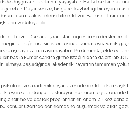
inde duygusal bir çöküntü yaşayabilir. Hatta bazıları bu dur
ak görebilir. Düşünsenize, bir genç, kaybettiği bir oyunun ar
urum, günlük aktivitelerini bile etkiliyor. Bu tür bir kısır dö
şkilerini zedeleyebilir.
klı bir boyut. Kumar alışkanlıkları, öğrencilerin derslerine 
 Örneğin, bir öğrenci, sınav öncesinde kumar oynayarak geçi
ders çalışmaya zaman ayırmayabilir. Bu durumda, elde edilen
, bir başka kumar çarkına girme isteğini daha da artırabilir.
halini almaya başladığında, akademik hayatının tamamen yo
sikolojisi ve akademik başarı üzerindeki etkileri karmaşık bir
rini etkileyerek bir döngü oluşturuyor. Bu durumu göz önünd
linçlendirme ve destek programlarının önemi bir kez daha or
in, bu konular üzerinde derinlemesine düşünmek ve etkin çözü