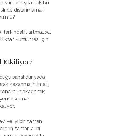
anal kumar oynamak bu
erisinde dışlanmamak
önü mü?
i farkındalık artmazsa,
ılıktan kurtulması için
 Etkiliyor?
olduğu sanal dünyada
rak kazanma ihtimali,
ğrencilerin akademik
a yerine kumar
alıyor.
ayı ve iyi bir zaman
ilerin zamanlarını
mını kumar oynamakla