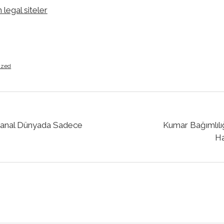
egal siteler
ized
 Sanal Dünyada Sadece
Kumar Bağımlılığ
Ha