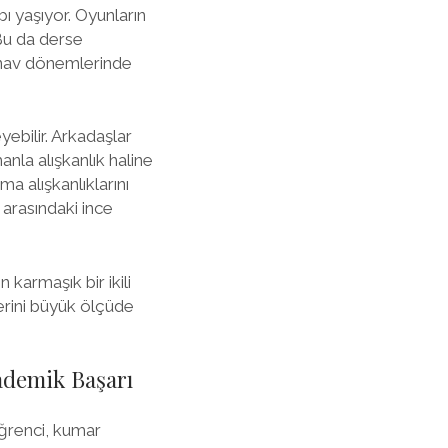
ı yaşıyor. Oyunların
 Bu da derse
 sınav dönemlerinde
yebilir. Arkadaşlar
nla alışkanlık haline
a alışkanlıklarını
 arasındaki ince
 karmaşık bir ikili
lerini büyük ölçüde
ademik Başarı
öğrenci, kumar