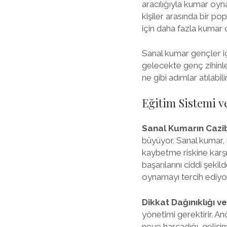
aracılığıyla kumar oy
kişiler arasında bir p
için daha fazla kumar o
Sanal kumar gençler iç
gelecekte genç zihinler
ne gibi adımlar atılabili
Eğitim Sistemi v
Sanal Kumarın Cazi
büyüyor. Sanal kumar,
kaybetme riskine karşı
başarılarını ciddi şeki
oynamayı tercih ediyor
Dikkat Dağınıklığı 
yönetimi gerektirir. A
neye harcadığı, gelişi