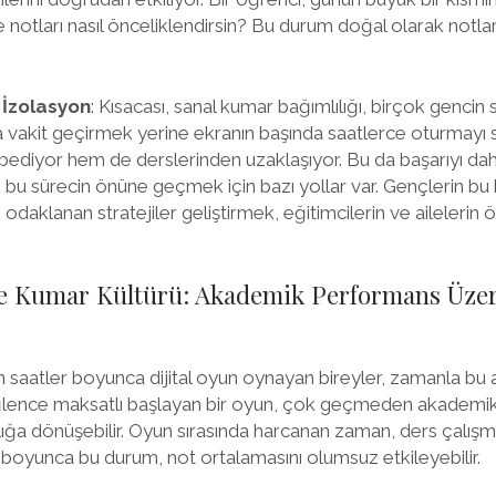
ve notları nasıl önceliklendirsin? Bu durum doğal olarak notl
 İzolasyon
: Kısacası, sanal kumar bağımlılığı, birçok gencin 
yla vakit geçirmek yerine ekranın başında saatlerce oturmayı
ybediyor hem de derslerinden uzaklaşıyor. Bu da başarıyı daha
u sürecin önüne geçmek için bazı yollar var. Gençlerin bu b
 odaklanan stratejiler geliştirmek, eğitimcilerin ve ailelerin 
ve Kumar Kültürü: Akademik Performans Üzer
saatler boyunca dijital oyun oynayan bireyler, zamanla bu a
eğlence maksatlı başlayan bir oyun, çok geçmeden akademik b
lığa dönüşebilir. Oyun sırasında harcanan zaman, ders çalışm
tı boyunca bu durum, not ortalamasını olumsuz etkileyebilir.