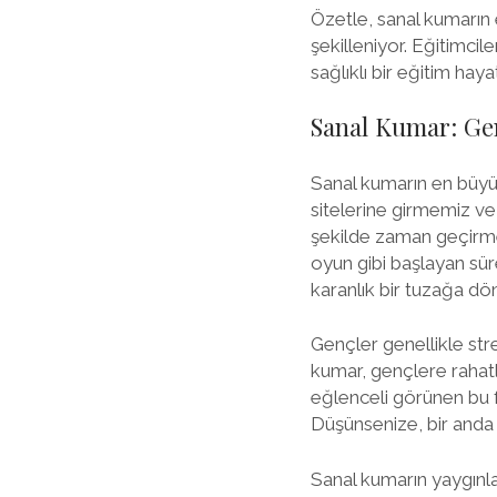
Özetle, sanal kumarın e
şekilleniyor. Eğitimci
sağlıklı bir eğitim hay
Sanal Kumar: Gen
Sanal kumarın en büyük
sitelerine girmemiz v
şekilde zaman geçirmesi
oyun gibi başlayan süre
karanlık bir tuzağa d
Gençler genellikle stre
kumar, gençlere rahatl
eğlenceli görünen bu fa
Düşünsenize, bir anda
Sanal kumarın yaygınla