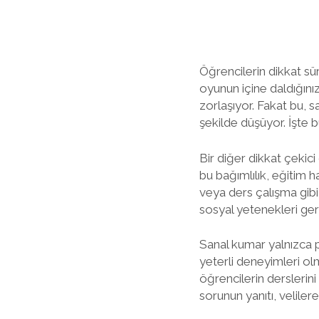
Öğrencilerin dikkat sü
oyunun içine daldığını
zorlaşıyor. Fakat bu, s
şekilde düşüyor. İşte 
Bir diğer dikkat çekic
bu bağımlılık, eğitim h
veya ders çalışma gibi
sosyal yetenekleri ger
Sanal kumar yalnızca ps
yeterli deneyimleri olma
öğrencilerin derslerini
sorunun yanıtı, velile