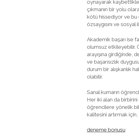
oynayarak kaybettikler
çıkmanın bir yolu olar
kötü hissediyor ve bu d
özsaygısını ve sosyal ili
Akademik başarı ise far
olumsuz etkileyebilir.
arayışına girdiğinde, 
ve başarısızlık duygusu
durum bir alışkanlık 
olabilir.
Sanal kumarın öğrenci p
Her iki alan da birbi
öğrencilere yönelik bi
kalitesini artırmak iç
deneme bonusu