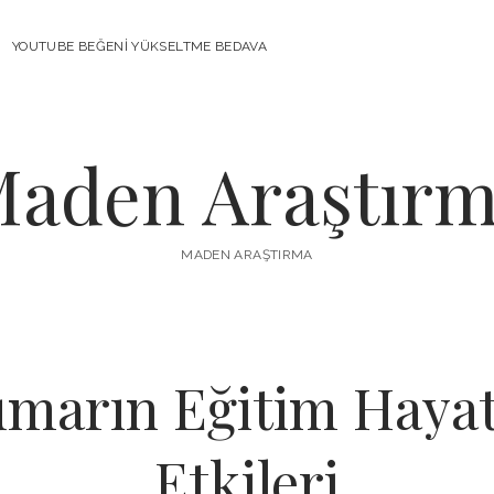
YOUTUBE BEĞENI YÜKSELTME BEDAVA
aden Araştır
MADEN ARAŞTIRMA
umarın Eğitim Hayat
Etkileri