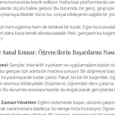
nama konusunda teşvik ediliyor. Hatta bazı platformlarda s
opülerlik ölçütü haline geliyor. Bu durumda, bir genç, grup iç
ynamaya itilebilir. Sizce bu, sosyal etkileşimin sağlıklı bir y
in hem eğlence hem de tehlikeli bir tuzak. Eğer bu konudak
i daha fazla tehdit altında kalabilir. Peki, gençlerin bu bağıml
r?
e Sanal Kumar: Öğrencilerin Başarılarını Nasıl
besi
: Gençler, interaktif oyunların ve uygulamaların baskın 
 bu gençler için adeta bir macera sunuyor. Bir düğmeye basa
 koyulamayacak kadar çekici. Fakat, bu tür bir bağımlılık, ö
lde olumsuz etkileyebilir. Düşünün ki, öğrenciler ders çalışm
. Bu durumda sınavlara hazırlık da doğal olarak geri planda k
ve Zaman Yönetimi
: Eğitim sisteminde başarı, düzenli çalışm
ncak sanal kumara daldıkça, bu denge hızla bozuluyor. Öğrenc
mlerini doğrudan etkiliyor. Bir öğrenci, günün büyük bir kıs