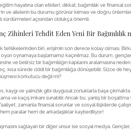
ğitim hayatına olan etkileri, dikkat, bağımlılık ve finansal so
lerin ve ailelerin bu durumu görünür kılması ve doğru önlemler
atı sürdürmeleri açısından oldukça önemli.
ç Zihinleri Tehdit Eden Yeni Bir Bağımlılık 
 tehlikelerinden biri, erişimin son derece kolay olması. Birk
e oyun oynamaya başlamamız kaçınılmaz. Bu durum, gençleri
ne ve belirsiz bir bağımlılığın kapılarını aralamasına neden 
ç, kısa sürede ciddi bir bağımlılığa dönüşebilir. Sizce de he
önüşmesi korkutucu değil mi?
s, kaygı ve yalnızlık gibi duygusal zorluklarla başa çıkmakta 
ama ve kaçış imkanı sunabilir. Ancak bu, yanlış bir boşaltma 
aliyet, zamanla finansal sorunlar ve sosyal ilişkilerde çatışm
 hem paralar hem de arkadaşlıklar kaybediliyor!
şmasını sağlayan bir diğer unsur ise sosyal medya. Gençler, 