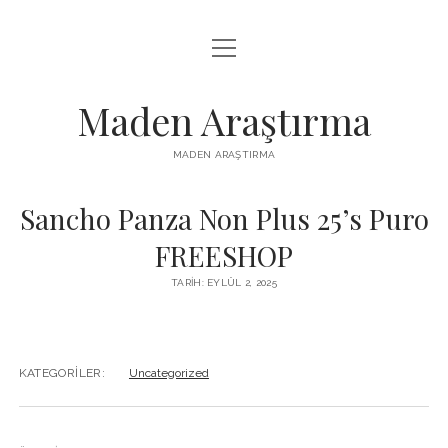
menüyü
LISTE
aç
REELS IZLENME HILESI ÜCRETSIZ
Maden Araştırma
SAYFA LISTESI
MADEN ARAŞTIRMA
YOUTUBE BEĞENI YÜKSELTME BEDAVA
Sancho Panza Non Plus 25’s Puro
FREESHOP
TARIH: EYLÜL 2, 2025
KATEGORILER:
Uncategorized