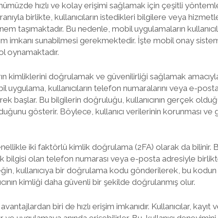
ümüzde hızlı ve kolay erişimi sağlamak için çeşitli yönteml
nıyla birlikte, kullanıcıların istedikleri bilgilere veya hizmet
nem taşımaktadır. Bu nedenle, mobil uygulamaların kullanıcıla
şim imkanı sunabilmesi gerekmektedir. İşte mobil onay sistemi
rol oynamaktadır.
rın kimliklerini doğrulamak ve güvenilirliği sağlamak amacıyla
l uygulama, kullanıcıların telefon numaralarını veya e-posta
rek başlar. Bu bilgilerin doğruluğu, kullanıcının gerçek ol
lduğunu gösterir. Böylece, kullanıcı verilerinin korunması ve
ellikle iki faktörlü kimlik doğrulama (2FA) olarak da bilinir
mlik bilgisi olan telefon numarası veya e-posta adresiyle birlik
neğin, kullanıcıya bir doğrulama kodu gönderilerek, bu kodu
nıcının kimliği daha güvenli bir şekilde doğrulanmış olur.
ntajlardan biri de hızlı erişim imkanıdır. Kullanıcılar, kayıt v
ve uygulamaya anında erişebilirler. Bu, kullanıcı deneyimini i