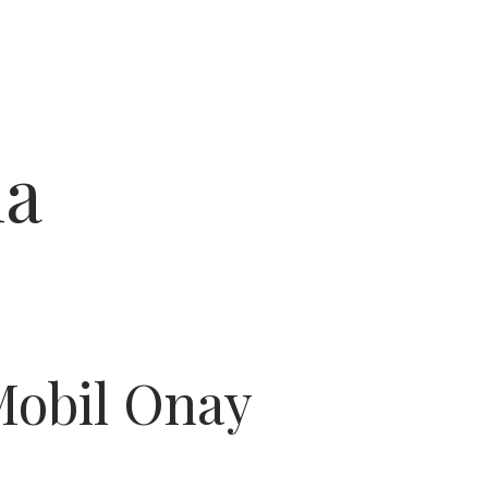
ma
obil Onay