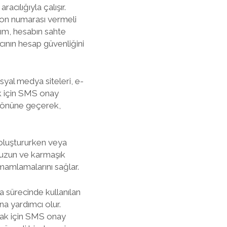
cılığıyla çalışır.
efon numarası vermeli
dım, hesabın sahte
ıcının hesap güvenliğini
syal medya siteleri, e-
ak için SMS onay
in önüne geçerek,
ı oluştururken veya
m, uzun ve karmaşık
mamlamalarını sağlar.
a sürecinde kullanılan
na yardımcı olur.
nmak için SMS onay