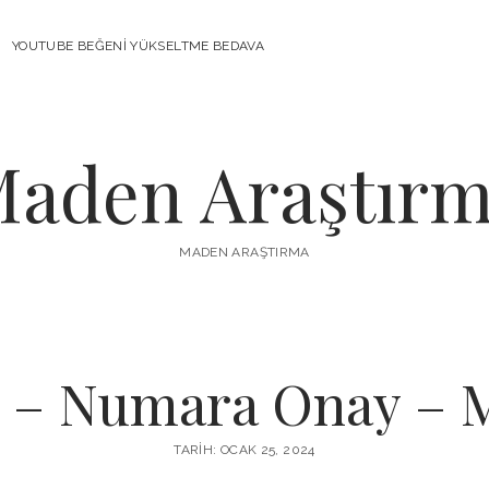
YOUTUBE BEĞENI YÜKSELTME BEDAVA
aden Araştır
MADEN ARAŞTIRMA
 – Numara Onay – M
TARIH: OCAK 25, 2024