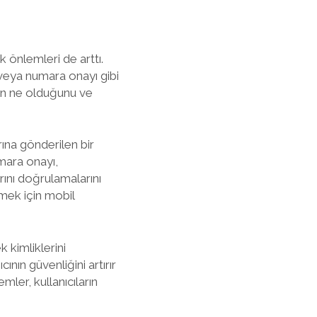
k önlemleri de arttı.
 veya numara onayı gibi
ın ne olduğunu ve
rına gönderilen bir
umara onayı,
rını doğrulamalarını
lmek için mobil
k kimliklerini
ının güvenliğini artırır
mler, kullanıcıların