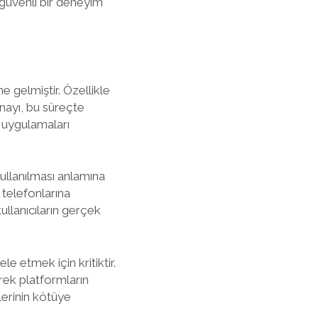
 güvenli bir deneyim
ne gelmiştir. Özellikle
nayı, bu süreçte
 uygulamaları
ullanılması anlamına
, telefonlarına
ullanıcıların gerçek
e etmek için kritiktir.
rek platformların
ilerinin kötüye