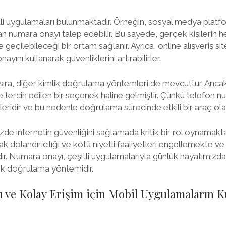
i uygulamaları bulunmaktadır. Örneğin, sosyal medya platfor
dan numara onayı talep edebilir. Bu sayede, gerçek kişilerin 
eçilebileceği bir ortam sağlanır. Ayrıca, online alışveriş sit
yını kullanarak güvenliklerini artırabilirler.
sıra, diğer kimlik doğrulama yöntemleri de mevcuttur. Anca
 tercih edilen bir seçenek haline gelmiştir. Çünkü telefon nu
leridir ve bu nedenle doğrulama sürecinde etkili bir araç olara
 internetin güvenliğini sağlamada kritik bir rol oynamaktadı
ak dolandırıcılığı ve kötü niyetli faaliyetleri engellemekte ve
dır. Numara onayı, çeşitli uygulamalarıyla günlük hayatımızda
imlik doğrulama yöntemidir.
ı ve Kolay Erişim için Mobil Uygulamaların K