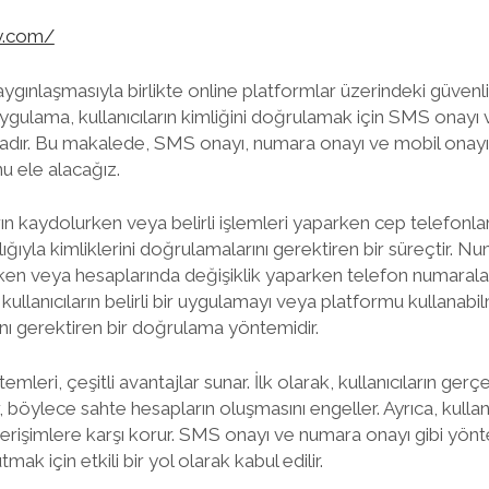
y.com/
aygınlaşmasıyla birlikte online platformlar üzerindeki güvenli
ygulama, kullanıcıların kimliğini doğrulamak için SMS onayı
adır. Bu makalede, SMS onayı, numara onayı ve mobil onay
 ele alacağız.
rın kaydolurken veya belirli işlemleri yaparken cep telefonla
ğıyla kimliklerini doğrulamalarını gerektiren bir süreçtir. N
lurken veya hesaplarında değişiklik yaparken telefon numarala
 kullanıcıların belirli bir uygulamayı veya platformu kullanabi
ını gerektiren bir doğrulama yöntemidir.
leri, çeşitli avantajlar sunar. İlk olarak, kullanıcıların gerçe
 böylece sahte hesapların oluşmasını engeller. Ayrıca, kullanıc
 erişimlere karşı korur. SMS onayı ve numara onayı gibi yönte
ak için etkili bir yol olarak kabul edilir.