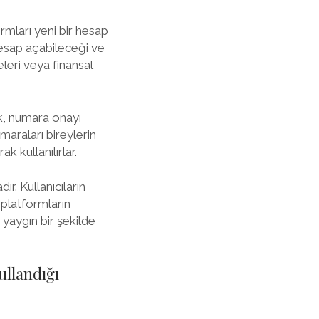
mları yeni bir hesap
hesap açabileceği ve
eleri veya finansal
k, numara onayı
maraları bireylerin
k kullanılırlar.
r. Kullanıcıların
 platformların
 yaygın bir şekilde
ullandığı