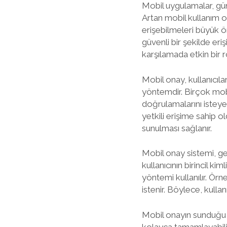
Mobil uygulamalar, gün
Artan mobil kullanım ora
erişebilmeleri büyük ö
güvenli bir şekilde eri
karşılamada etkin bir 
Mobil onay, kullanıcıla
yöntemdir. Birçok mobi
doğrulamalarını isteye
yetkili erişime sahip o
sunulması sağlanır.
Mobil onay sistemi, gen
kullanıcının birincil ki
yöntemi kullanılır. Ör
istenir. Böylece, kulla
Mobil onayın sunduğu ava
kolayca tamamlayabilir 