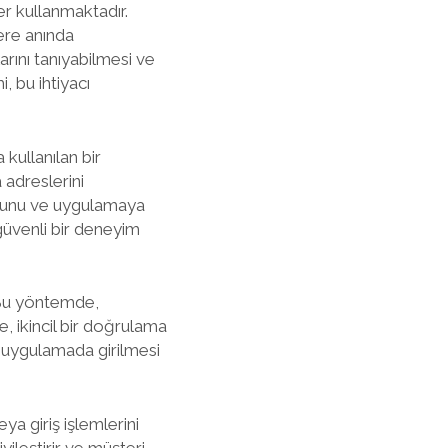
er kullanmaktadır.
lere anında
rını tanıyabilmesi ve
, bu ihtiyacı
 kullanılan bir
 adreslerini
duğunu ve uygulamaya
 güvenli bir deneyim
. Bu yöntemde,
te, ikincil bir doğrulama
n uygulamada girilmesi
eya giriş işlemlerini
yileştirir ve müşteri