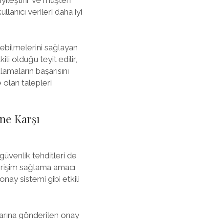
lanıcı verileri daha iyi
işebilmelerini sağlayan
li olduğu teyit edilir,
lamaların başarısını
e olan talepleri
ine Karşı
güvenlik tehditleri de
iz erişim sağlama amacı
nay sistemi gibi etkili
larına gönderilen onay