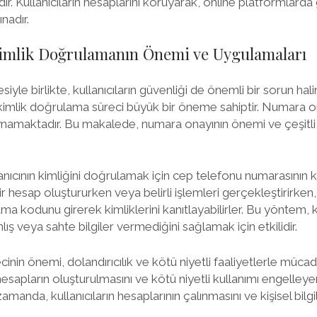
ir. Kullanıcıların hesaplarını koruyarak, online platformlarda
nadır.
mlik Doğrulamanın Önemi ve Uygulamaları
siyle birlikte, kullanıcıların güvenliği de önemli bir sorun hali
 kimlik doğrulama süreci büyük bir öneme sahiptir. Numara o
ynamaktadır. Bu makalede, numara onayının önemi ve çeşitli
anıcının kimliğini doğrulamak için cep telefonu numarasının k
 bir hesap oluştururken veya belirli işlemleri gerçekleştirirken
a kodunu girerek kimliklerini kanıtlayabilirler. Bu yöntem, k
lış veya sahte bilgiler vermediğini sağlamak için etkilidir.
nin önemi, dolandırıcılık ve kötü niyetli faaliyetlerle mücadel
sapların oluşturulmasını ve kötü niyetli kullanımı engelleye
ı zamanda, kullanıcıların hesaplarının çalınmasını ve kişisel bilg