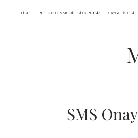
LISTE
REELS IZLENME HILESI ÜCRETSIZ
SAYFA LISTESI
M
SMS Onay