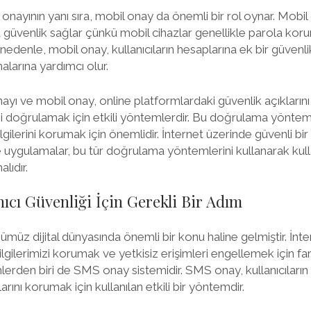
ayının yanı sıra, mobil onay da önemli bir rol oynar. Mobil c
la güvenlik sağlar çünkü mobil cihazlar genellikle parola kor
u nedenle, mobil onay, kullanıcıların hesaplarına ek bir güven
alarına yardımcı olur.
yı ve mobil onay, online platformlardaki güvenlik açıkların
rini doğrulamak için etkili yöntemlerdir. Bu doğrulama yöntemle
bilgilerini korumak için önemlidir. İnternet üzerinde güvenli 
e uygulamalar, bu tür doğrulama yöntemlerini kullanarak kulla
lıdır.
ıcı Güvenliği İçin Gerekli Bir Adım
nümüz dijital dünyasında önemli bir konu haline gelmiştir. İnte
ilgilerimizi korumak ve yetkisiz erişimleri engellemek için fa
erden biri de SMS onay sistemidir. SMS onay, kullanıcıların k
ını korumak için kullanılan etkili bir yöntemdir.