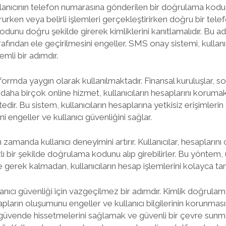
anıcının telefon numarasına gönderilen bir doğrulama kodu ara
rurken veya belirli işlemleri gerçekleştirirken doğru bir tel
unu doğru şekilde girerek kimliklerini kanıtlamalıdır. Bu a
arafından ele geçirilmesini engeller. SMS onay sistemi, kullan
mli bir adımdır.
ormda yaygın olarak kullanılmaktadır. Finansal kuruluşlar, so
e daha birçok online hizmet, kullanıcıların hesaplarını korum
edir. Bu sistem, kullanıcıların hesaplarına yetkisiz erişimler
ini engeller ve kullanıcı güvenliğini sağlar.
amanda kullanıcı deneyimini artırır. Kullanıcılar, hesapların
 hızlı bir şekilde doğrulama kodunu alıp girebilirler. Bu yönte
gerek kalmadan, kullanıcıların hesap işlemlerini kolayca ta
nıcı güvenliği için vazgeçilmez bir adımdır. Kimlik doğrulam
ların oluşumunu engeller ve kullanıcı bilgilerinin korunması
rın güvende hissetmelerini sağlamak ve güvenli bir çevre su