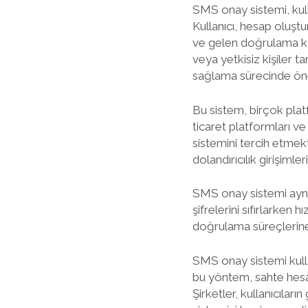
SMS onay sistemi, kull
Kullanıcı, hesap oluştu
ve gelen doğrulama kod
veya yetkisiz kişiler t
sağlama sürecinde öne
Bu sistem, birçok platf
ticaret platformları v
sistemini tercih etmekt
dolandırıcılık girişimler
SMS onay sistemi aynı z
şifrelerini sıfırlarken
doğrulama süreçlerine 
SMS onay sistemi kulla
bu yöntem, sahte hesap
Şirketler, kullanıcıla