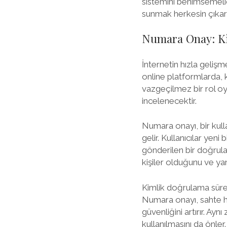
sistemini benimsemelid
sunmak herkesin çıkarı
Numara Onay: Ki
İnternetin hızla gelişme
online platformlarda,
vazgeçilmez bir rol o
incelenecektir.
Numara onayı, bir kull
gelir. Kullanıcılar yeni
gönderilen bir doğrulam
kişiler olduğunu ve yan
Kimlik doğrulama süreci
Numara onayı, sahte he
güvenliğini artırır. Ayn
kullanılmasını da önler.