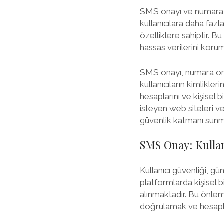
SMS onayı ve numara on
kullanıcılara daha faz
özelliklere sahiptir. B
hassas verilerini korum
SMS onayı, numara ona
kullanıcıların kimlikle
hesaplarını ve kişisel 
isteyen web siteleri v
güvenlik katmanı sunma
SMS Onay: Kullan
Kullanıcı güvenliği, gü
platformlarda kişisel b
alınmaktadır. Bu önleml
doğrulamak ve hesaplar