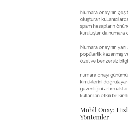
Numara onayının çeşitl
oluşturan kullanıcılar
spam hesapların önüne g
kuruluşlar da numara ona
Numara onayının yanı 
popülerlik kazanmış ve
özel ve benzersiz bilgi
numara onayı günümüzde
kimliklerini doğrulayar
güvenliğini artırmakta
kullanılan etkili bir k
Mobil Onay: Hızl
Yöntemler