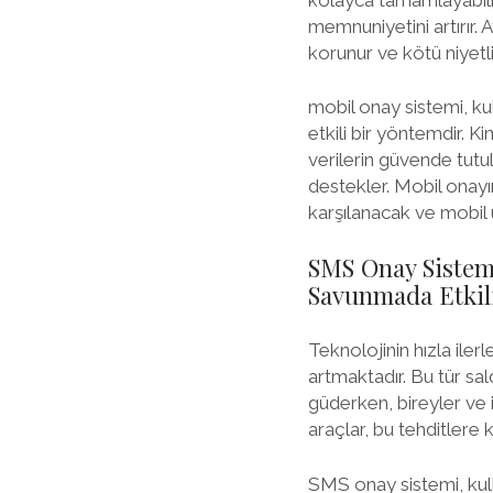
memnuniyetini artırır. 
korunur ve kötü niyetli 
mobil onay sistemi, kul
etkili bir yöntemdir. K
verilerin güvende tutul
destekler. Mobil onayın
karşılanacak ve mobil
SMS Onay Sistemi
Savunmada Etkili
Teknolojinin hızla iler
artmaktadır. Bu tür sald
güderken, bireyler ve i
araçlar, bu tehditlere
SMS onay sistemi, kull