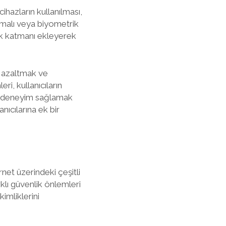
ihazların kullanılması,
umalı veya biyometrik
lik katmanı ekleyerek
ı azaltmak ve
ri, kullanıcıların
bir deneyim sağlamak
nıcılarına ek bir
rnet üzerindeki çeşitli
rklı güvenlik önlemleri
imliklerini