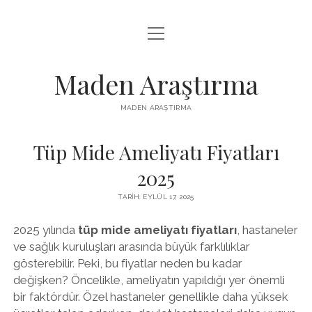
menüyü
LISTE
aç
REELS IZLENME HILESI ÜCRETSIZ
Maden Araştırma
SAYFA LISTESI
MADEN ARAŞTIRMA
YOUTUBE BEĞENI YÜKSELTME BEDAVA
Tüp Mide Ameliyatı Fiyatları
2025
TARIH: EYLÜL 17, 2025
2025 yılında
tüp mide ameliyatı fiyatları
, hastaneler
ve sağlık kuruluşları arasında büyük farklılıklar
gösterebilir. Peki, bu fiyatlar neden bu kadar
değişken? Öncelikle, ameliyatın yapıldığı yer önemli
bir faktördür. Özel hastaneler genellikle daha yüksek