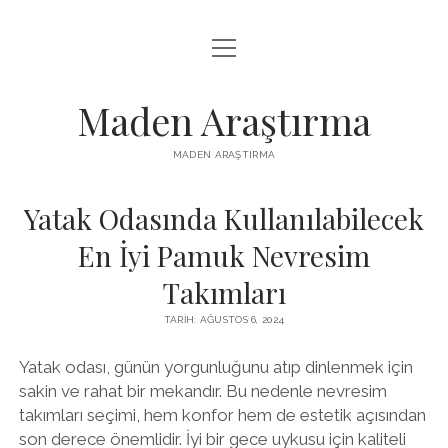
menüyü
LISTE
aç
REELS IZLENME HILESI ÜCRETSIZ
Maden Araştırma
SAYFA LISTESI
MADEN ARAŞTIRMA
YOUTUBE BEĞENI YÜKSELTME BEDAVA
Yatak Odasında Kullanılabilecek
En İyi Pamuk Nevresim
Takımları
TARIH: AĞUSTOS 6, 2024
Yatak odası, günün yorgunluğunu atıp dinlenmek için
sakin ve rahat bir mekandır. Bu nedenle nevresim
takımları seçimi, hem konfor hem de estetik açısından
son derece önemlidir. İyi bir gece uykusu için kaliteli