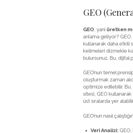
GEO (Genera
GEO
, yani
üretken m
anlama geliyor? GEO, 
kullanarak daha etkili
kelimeleri dizmekle ka
bulursunuz. Bu, dijital
GEO’nun temel prensipl
oluşturmak zaman alıcı
optimize edilebilir. Bu,
sitesi, GEO kullanarak
üst sıralarda yer alabilir
GEO’nun nasıl çalıştığ
Veri Analizi:
GEO, k