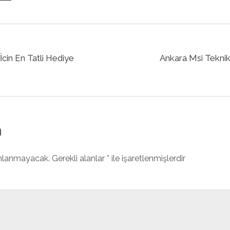
in En Tatli Hediye
Ankara Msi Teknik
n
ınlanmayacak.
Gerekli alanlar
*
ile işaretlenmişlerdir