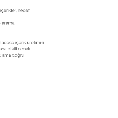
içerikler, hedef
ce arama
 sadece içerik üretimini
daha etkili olmak
ır, ama doğru