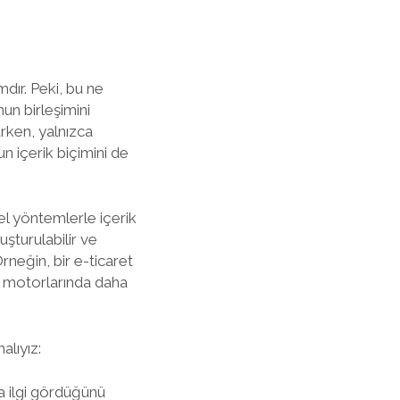
mdır. Peki, bu ne
n birleşimini
rken, yalnızca
 içerik biçimini de
el yöntemlerle içerik
şturulabilir ve
Örneğin, bir e-ticaret
a motorlarında daha
alıyız:
la ilgi gördüğünü