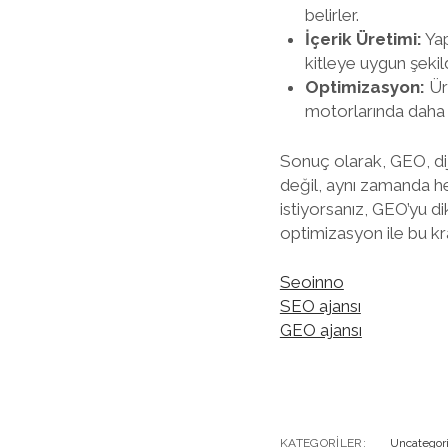
belirler.
İçerik Üretimi:
Yap
kitleye uygun şekild
Optimizasyon:
Üre
motorlarında daha 
Sonuç olarak, GEO, diji
değil, aynı zamanda hed
istiyorsanız, GEO’yu d
optimizasyon ile bu kra
Seoinno
SEO ajansı
GEO ajansı
KATEGORILER:
Uncategor