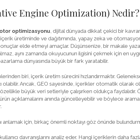
tive Engine Optimization) Nedir?
otor optimizasyonu
, dijital dünyada dikkat çekici bir kavra
içerik üretiminde ve dağıtımında, yapay zeka ve otomasyonu
 sonuçlar elde etmeyi amaçlar. Düşünsenize, bir makale yaza
lmaz, aynı zamanda okuyucunun ilgisini çekmek için en uygun
 pazarlama dünyasında büyük bir fark yaratabilir.
erinden biri, içerik üretim sürecini hızlandırmaktır. Geleneks
 olabilir. Ancak, GEO sayesinde, içerikler otomatik olarak olu
 özellikle büyük veri setleriyle çalışırken oldukça faydalıdır. 
 ürün açıklamalarını anında güncelleyebilir ve böylece aram
.
ını anlamak için, birkaç önemli noktayı göz önünde bulundurm
ullanıcı davranışlarını analiz eder. Hangi içeriklerin daha faz