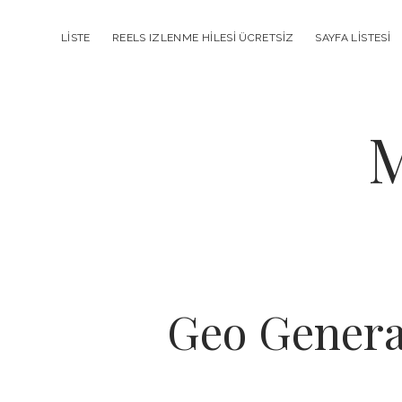
LISTE
REELS IZLENME HILESI ÜCRETSIZ
SAYFA LISTESI
M
Geo Genera