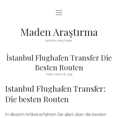
menüyü
LISTE
aç
REELS IZLENME HILESI ÜCRETSIZ
Maden Araştırma
SAYFA LISTESI
MADEN ARAŞTIRMA
YOUTUBE BEĞENI YÜKSELTME BEDAVA
İstanbul Flughafen Transfer Die
Besten Routen
TARIH: MAYIS 8, 2026
Istanbul Flughafen Transfer:
Die besten Routen
In diesem Artikel erfahren Sie alles über die besten