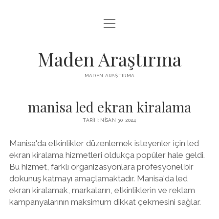
menüyü
LISTE
aç
REELS IZLENME HILESI ÜCRETSIZ
Maden Araştırma
SAYFA LISTESI
MADEN ARAŞTIRMA
YOUTUBE BEĞENI YÜKSELTME BEDAVA
manisa led ekran kiralama
TARIH: NISAN 30, 2024
Manisa'da etkinlikler düzenlemek isteyenler için led
ekran kiralama hizmetleri oldukça popüler hale geldi.
Bu hizmet, farklı organizasyonlara profesyonel bir
dokunuş katmayı amaçlamaktadır. Manisa'da led
ekran kiralamak, markaların, etkinliklerin ve reklam
kampanyalarının maksimum dikkat çekmesini sağlar.