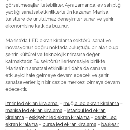
görsel mesajlar iletebilirler. Aynı zamanda, ev sahipliği
yaptığı sanatsal etkinliklerle ün kazanan Manisa,
turistlere de unutulmaz deneyimler sunar ve şehir
ekonomisine katkıda bulunur.
Manisa'da LED ekran kiralama sektörü, sanat ve
inovasyonun doğru noktada buluştuğu bir alan olup,
şehrin kültürel ve teknolojik mirasına değer
katmaktadır. Bu sektörün ilerlemesiyle birlikte,
Manisa'nın sanatsal etkinlikleri daha da canlı ve
etkileyici hale gelmeye devam edecek ve şehir,
sanatseverler için bir cazibe merkezi olmaya devam
edecektir.
izmir led ekran kiralama
–
muğla led ekran kiralama
–
manisa led ekran kiralama
–
istanbul led ekran
kiralama
–
eskişehir led ekran kiralama
–
denizli led
ekran kiralama
–
bursa led ekran kiralama
–
balıkesir