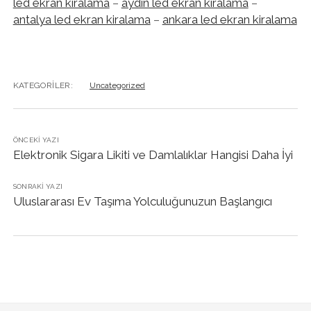
led ekran kiralama
–
aydın led ekran kiralama
–
antalya led ekran kiralama
–
ankara led ekran kiralama
KATEGORILER:
Uncategorized
ÖNCEKI YAZI
Elektronik Sigara Likiti ve Damlalıklar Hangisi Daha İyi
SONRAKI YAZI
Uluslararası Ev Taşıma Yolculuğunuzun Başlangıcı