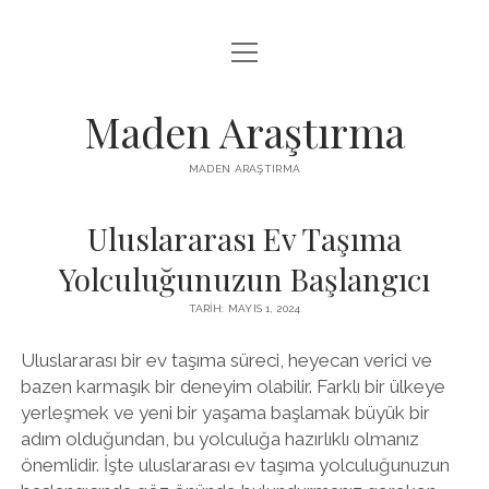
menüyü
LISTE
aç
REELS IZLENME HILESI ÜCRETSIZ
Maden Araştırma
SAYFA LISTESI
MADEN ARAŞTIRMA
YOUTUBE BEĞENI YÜKSELTME BEDAVA
Uluslararası Ev Taşıma
Yolculuğunuzun Başlangıcı
TARIH: MAYIS 1, 2024
Uluslararası bir ev taşıma süreci, heyecan verici ve
bazen karmaşık bir deneyim olabilir. Farklı bir ülkeye
yerleşmek ve yeni bir yaşama başlamak büyük bir
adım olduğundan, bu yolculuğa hazırlıklı olmanız
önemlidir. İşte uluslararası ev taşıma yolculuğunuzun